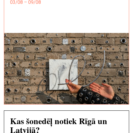
03/08 – 09/08
Kas šonedēļ notiek Rīgā un
Latvijā?