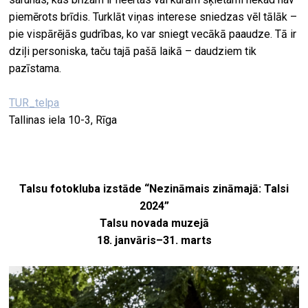
piemērots brīdis. Turklāt viņas interese sniedzas vēl tālāk –
pie vispārējās gudrības, ko var sniegt vecākā paaudze. Tā ir
dziļi personiska, taču tajā pašā laikā – daudziem tik
pazīstama.
TUR_telpa
Tallinas iela 10-3, Rīga
Talsu fotokluba izstāde “Nezināmais zināmajā: Talsi
2024”
Talsu novada muzejā
18. janvāris–31. marts