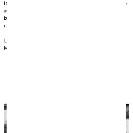
Izstādē apskatāms arī grāmatu dizainera Alekseja Muraško
autordarbs, kas veidots kā grafisks eksperiments,
izdevumā iekļaujot atsauces uz vairāku gadsimtu grāmatu
dizaina un maketēšanas tendencēm.
Latvijas Nacionālā bibliotēka
Mūkusalas iela 3, Rīga
Open Call 2023 laureātu izstādes
Kim? Laikmetīgās mākslas centrā
19. janvāris–25. februāris