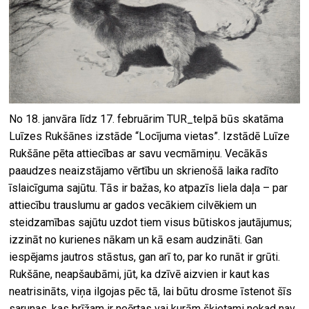
No 18. janvāra līdz 17. februārim TUR_telpā būs skatāma
Luīzes Rukšānes izstāde “Locījuma vietas”. Izstādē Luīze
Rukšāne pēta attiecības ar savu vecmāmiņu. Vecākās
paaudzes neaizstājamo vērtību un skrienošā laika radīto
īslaicīguma sajūtu. Tās ir bažas, ko atpazīs liela daļa – par
attiecību trauslumu ar gados vecākiem cilvēkiem un
steidzamības sajūtu uzdot tiem visus būtiskos jautājumus;
izzināt no kurienes nākam un kā esam audzināti. Gan
iespējams jautros stāstus, gan arī to, par ko runāt ir grūti.
Rukšāne, neapšaubāmi, jūt, ka dzīvē aizvien ir kaut kas
neatrisināts, viņa ilgojas pēc tā, lai būtu drosme īstenot šīs
sarunas, kas brīžam ir neērtas vai kurām šķietami nekad nav