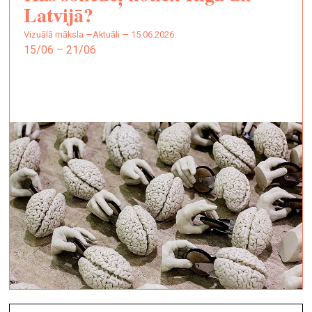
Latvijā?
vizuālā māksla —
Aktuāli — 15.06.2026.
15/06 – 21/06