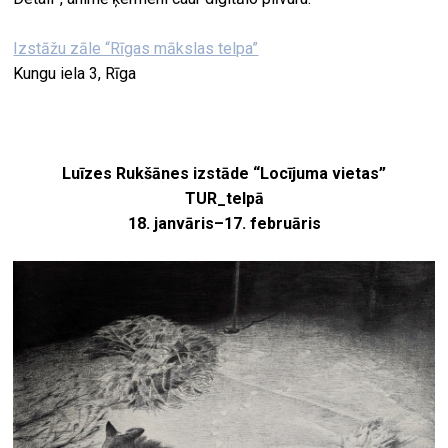
Izstāžu zāle “Rīgas mākslas telpa”
Kungu iela 3, Rīga
Luīzes Rukšānes izstāde “Locījuma vietas”
TUR_telpā
18. janvāris–17. februāris