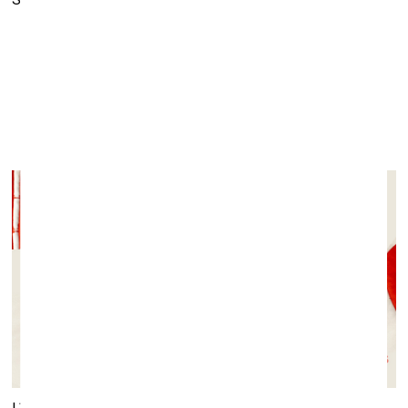
Grupas izstāde “Pavediens”
galerijā LOOK!
līdz 27. janvārim