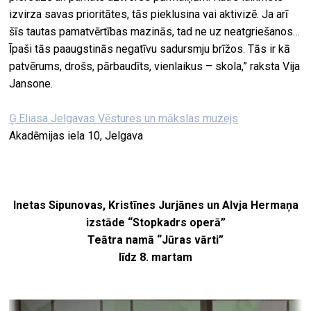
izvirza savas prioritātes, tās pieklusina vai aktivizē. Ja arī
šīs tautas pamatvērtības mazinās, tad ne uz neatgriešanos…
Īpaši tās paaugstinās negatīvu sadursmju brīžos. Tās ir kā
patvērums, drošs, pārbaudīts, vienlaikus – skola,” raksta Vija
Jansone.
Ģ.Eliasa Jelgavas Vēstures un mākslas muzejs
Akadēmijas iela 10, Jelgava
Inetas Sipunovas, Kristīnes Jurjānes un Alvja Hermaņa
izstāde “Stopkadrs operā”
Teātra namā “Jūras vārti”
līdz 8. martam