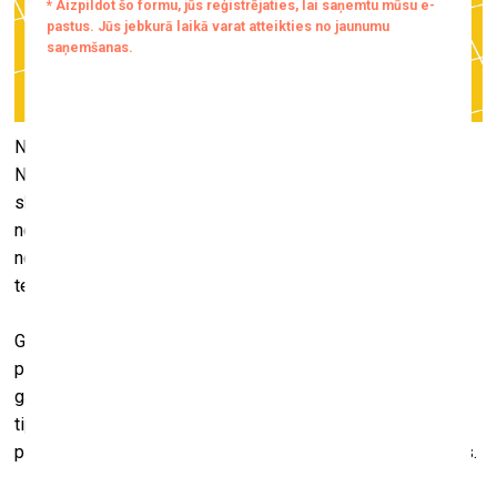
No 18. janvāra līdz 2025. gada 30. augustam Latvijas
Nacionālās bibliotēkas (LNB) 5. stāva izstāžu zālē būs
skatāma izstāde “Teksts mūs neinteresē”. Izstāde ir viens
no centrālajiem cikla “Latviešu grāmatai 500” 2024. gada
notikumiem, izceļot grāmatas dizaina, cilvēka un
tehnoloģijas mijiedarbību.
Grāmata vienmēr ir bijusi kas vairāk par tekstu. Izstāde
pievēršas tās materialitātei un formas noturībai cauri
gadsimtiem, aplūkojot 15. un 16. gadsimtā nostiprinātos
tipografikas, maketēšanas un teksta lasāmības
pamatprincipus, kas saglabājuši savu nozīmi arī mūsdienās.