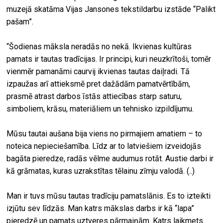
muzejā skatāma Vijas Jansones tekstildarbu izstāde “Palikt
pašam”.
“Šodienas māksla neradās no nekā. Ikvienas kultūras
pamats ir tautas tradīcijas. Ir principi, kuri neuzkrītoši, tomēr
vienmēr pamanāmi caurvij ikvienas tautas daiļradi. Tā
izpaužas arī attieksmē pret dažādām pamatvērtībām,
prasmē atrast darbos īstās attiecības starp saturu,
simboliem, krāsu, materiāliem un tehnisko izpildījumu.
Mūsu tautai aušana bija viens no pirmajiem amatiem – to
noteica nepieciešamība. Līdz ar to latviešiem izveidojās
bagāta pieredze, radās vēlme audumus rotāt. Austie darbi ir
kā grāmatas, kuras uzrakstītas tēlainu zīmju valodā. (..)
Man ir tuvs mūsu tautas tradīciju pamatslānis. Es to izteikti
izjūtu sev līdzās. Man katrs mākslas darbs ir kā “lapa”
pieredzē un pamats uztveres pārmaiņām. Katrs laikmets