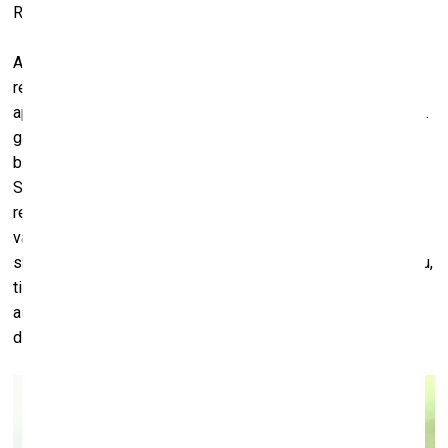
Rīga”.
Annemarijas Gulbes izstādē “Gribi tici, gribi netici” būs
redzama jauktu mediju instalācija, kas ir veidota ap video,
apvienojot kolektīvo un personīgo atmiņu fragmentus, 1971.
gadā it kā pēc zibens spēriena nodegušās Vārmes
baznīcas barokālā interjera arhīva fotodokumentāciju un TV
Skrunda sižetus. Izstāde-pētījums uzmanīgi pārjautā
reliģijas un estētikas attiecības: kā uzlūkot kolektīvo ticību
vai neticību reliģijai? Kā aplūkot to, kā vizuālie, telpiskie un
skaņu vai klusuma elementi var izraisīt svētlaimīgu sajūsmu,
tieksmi apbrīnot iespaidīgo telpu vai altāri? Vai elpa
aizraujas no estētiska pārdzīvojuma vai tādēļ, ka sastapts
dievišķais?