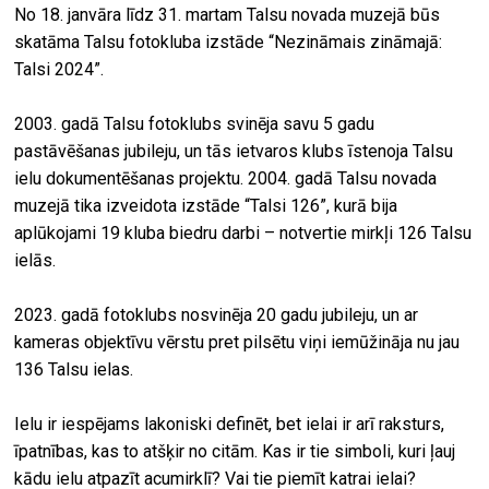
No 18. janvāra līdz 31. martam Talsu novada muzejā būs
skatāma Talsu fotokluba izstāde “Nezināmais zināmajā:
Talsi 2024”.
2003. gadā Talsu fotoklubs svinēja savu 5 gadu
pastāvēšanas jubileju, un tās ietvaros klubs īstenoja Talsu
ielu dokumentēšanas projektu. 2004. gadā Talsu novada
muzejā tika izveidota izstāde “Talsi 126”, kurā bija
aplūkojami 19 kluba biedru darbi – notvertie mirkļi 126 Talsu
ielās.
2023. gadā fotoklubs nosvinēja 20 gadu jubileju, un ar
kameras objektīvu vērstu pret pilsētu viņi iemūžināja nu jau
136 Talsu ielas.
Ielu ir iespējams lakoniski definēt, bet ielai ir arī raksturs,
īpatnības, kas to atšķir no citām. Kas ir tie simboli, kuri ļauj
kādu ielu atpazīt acumirklī? Vai tie piemīt katrai ielai?