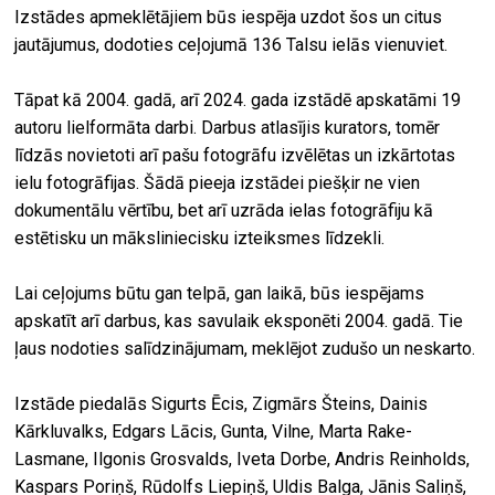
Izstādes apmeklētājiem būs iespēja uzdot šos un citus
jautājumus, dodoties ceļojumā 136 Talsu ielās vienuviet.
Tāpat kā 2004. gadā, arī 2024. gada izstādē apskatāmi 19
autoru lielformāta darbi. Darbus atlasījis kurators, tomēr
līdzās novietoti arī pašu fotogrāfu izvēlētas un izkārtotas
ielu fotogrāfijas. Šādā pieeja izstādei piešķir ne vien
dokumentālu vērtību, bet arī uzrāda ielas fotogrāfiju kā
estētisku un māksliniecisku izteiksmes līdzekli.
Lai ceļojums būtu gan telpā, gan laikā, būs iespējams
apskatīt arī darbus, kas savulaik eksponēti 2004. gadā. Tie
ļaus nodoties salīdzinājumam, meklējot zudušo un neskarto.
Izstāde piedalās Sigurts Ēcis, Zigmārs Šteins, Dainis
Kārkluvalks, Edgars Lācis, Gunta, Vilne, Marta Rake-
Lasmane, Ilgonis Grosvalds, Iveta Dorbe, Andris Reinholds,
Kaspars Poriņš, Rūdolfs Liepiņš, Uldis Balga, Jānis Saliņš,