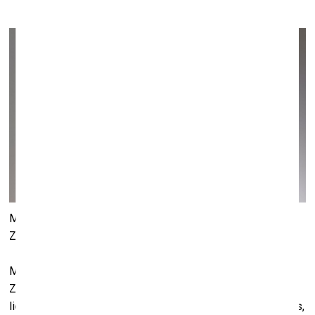
līdz 31. janvārim
Mākslas galerija “Bazar’t” līdz 31.janvārim skatāma Aigara
Zemīša izstāde “Zilais putniņš”.
Mākslas zinātniece Ruta Čaupova par tēlnieka Aigara
Zemīša izstādi raksta: “Šis modernās tēlniecības
lielmeistars veica krasu pavērsienu maksimāli noskaidrotas,