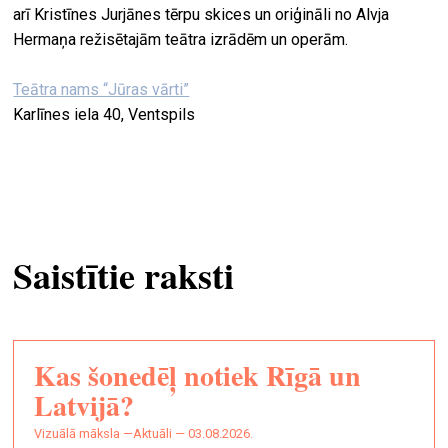
arī Kristīnes Jurjānes tērpu skices un oriģināli no Alvja
Hermaņa režisētajām teātra izrādēm un operām.
Teātra nams “Jūras vārti”
Karlīnes iela 40, Ventspils
Saistītie raksti
Kas šonedēļ notiek Rīgā un
Latvijā?
vizuālā māksla —
Aktuāli — 03.08.2026.