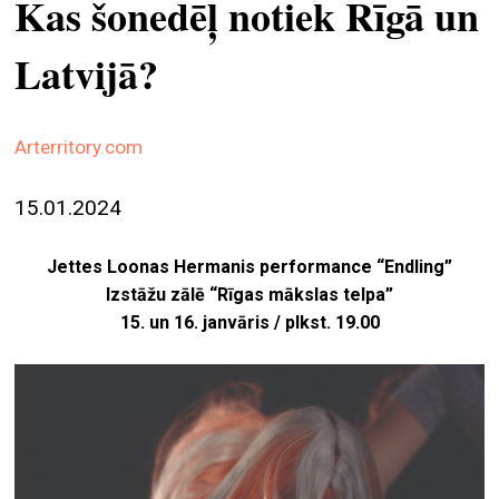
Kas šonedēļ notiek Rīgā un
ekrā
Latvijā?
spiri
by
arte
Arterritory.com
gale
ener
15.01.2024
arte
Jettes Loonas Hermanis performance “Endling”
izde
Izstāžu zālē “Rīgas mākslas telpa”
par
15. un 16. janvāris / plkst. 19.00
mu
meklēt