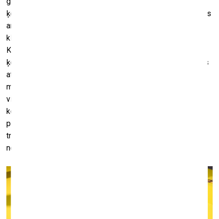
gan iekštelpu un cilvēka iekšējo pasauli, gan ārtelpu un
ķermenisko ārējo pieredzi, kļūstot par instrumentu dvēseles
analīzei. Izstādē cilvēka ķermenis ir pārtapis alegoriskā
klātbūtnē starp saasinātu emocionālo stāvoļu izpēti.
Kompromitētās mākslas darbu formas atgādina par
ķermeņa fizisko un emocionālo trauslumu, un tā delikātums
atspoguļots “viegli plīstošos” materiālos. Lūkojoties caur
metaforisko izstādes logu, paveras brūnīga, zaļpelēka,
viegli miglaina ainava. Par šo neviennozīmīgo telpu trūkst
konkrētu zināšanu, taču tā nav ignorances forma. Līdzīgi kā
poēzijā, kur “nezināšana kļūst par sarežģītu zināšanas
transcendenci”, šis arhīvs funkcionē pēc dzejas
noteikumiem.