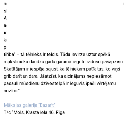
no visa liekā atbrīvotas formveides izkopšanā. Tāda stingri
skaidra un noteikta pozīcija mākslā visādā ziņā atbilst
Aigara Zemīša skatījumam. Tam kā viņš gan garīgi, gan,
acīmredzot, arī fiziski, pašā veidošanas procesā, izjūt
iedarbošanos uz izraudzīto materiālu, kas var būt gan māls
kā tāds, gan arī ja tas ir ar dažādiem uzpildījuma
paņēmieniem bagātināts. “Mani uzrunā domas un formas
tīrība” – tā tēlnieks ir teicis. Tāda ievirze uztur spēkā
mākslinieka daudzu gadu garumā iegūto radošo pašapziņu.
Skatītājam ir iespēja sajust, ka tēlniekam patīk tas, ko viņš
grib darīt un dara. Jāatzīst, ka aicinājums nepiesārņot
pasauli mūsdienu dzīvestelpā ir ieguvis īpaši vērtējamu
nozīmi.”
Mākslas galerija “Bazar’t”
T/c “Mols, Krasta iela 46, Rīga