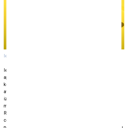
Ieva Jakuša, Gundega Strauberga, Mazcenas Rīga, 2023
Ievas Jakušas un Gundegas Straubergas “Mazcenas Rīga”
apskata pilsētas identitāti kā tūrisma galamērķi no diviem
kontrastējošiem skatupunktiem – ārzemju mazbudžeta
aviokompānijas un vietējā mārketinga prizmas. Projekts
izceļ atšķirības ārējās perspektīvas un Latvijas kultūras
mantojuma mārketinga pieejās. Piemēram, aviokompānijas
Ryanair pārdošanas stratēģija Rīgai apstājas pie zemām
cenām un naktsdzīves ceļveža. Šis objektīvs kontrastē ar
patieso piedāvājumu, inflāciju, augstas kvalitātes amatnieku