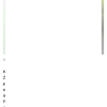
Karlīna Mežecka, Trausluma arhīvs, 2023
Karlīna Mežecka izstādē “Trausluma arhīvs” (kuratore:
Žanete Liekīte) reflektē par trausluma kategorijām,
pievēršoties reģionālas telpas poētikai un cilvēka
emocionālajai pieredzei tajā. “Telpa atrodas mūsos tikpat
daudz, cik mēs tajā,” rakstīja Gastons Bašelārs.
Pieslienoties šai tēzei, izstāde “Trausluma arhīvs” aptver