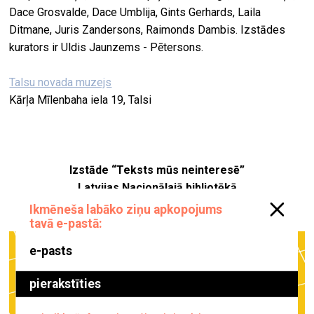
Dace Grosvalde, Dace Umblija, Gints Gerhards, Laila
Ditmane, Juris Zandersons, Raimonds Dambis. Izstādes
kurators ir Uldis Jaunzems - Pētersons.
Talsu novada muzejs
Kārļa Mīlenbaha iela 19, Talsi
Izstāde “Teksts mūs neinteresē”
Latvijas Nacionālajā bibliotēkā
18. janvāris, 2023–30. augusts, 2025