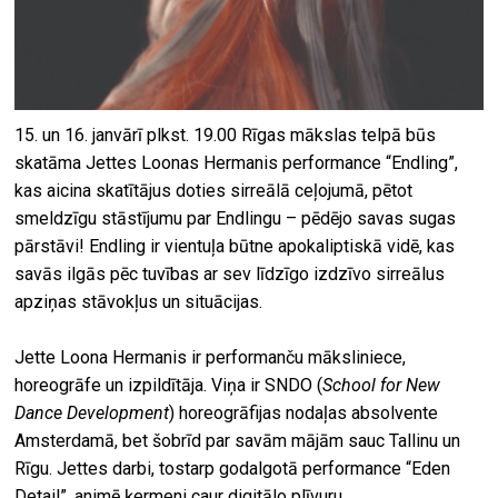
15. un 16. janvārī plkst. 19.00 Rīgas mākslas telpā būs
skatāma Jettes Loonas Hermanis performance “Endling”,
kas aicina skatītājus doties sirreālā ceļojumā, pētot
smeldzīgu stāstījumu par Endlingu – pēdējo savas sugas
pārstāvi! Endling ir vientuļa būtne apokaliptiskā vidē, kas
savās ilgās pēc tuvības ar sev līdzīgo izdzīvo sirreālus
apziņas stāvokļus un situācijas.
Jette Loona Hermanis ir performanču māksliniece,
horeogrāfe un izpildītāja. Viņa ir SNDO (
School for New
Dance Development
) horeogrāfijas nodaļas absolvente
Amsterdamā, bet šobrīd par savām mājām sauc Tallinu un
Rīgu. Jettes darbi, tostarp godalgotā performance “Eden
Detail”, animē ķermeni caur digitālo plīvuru.