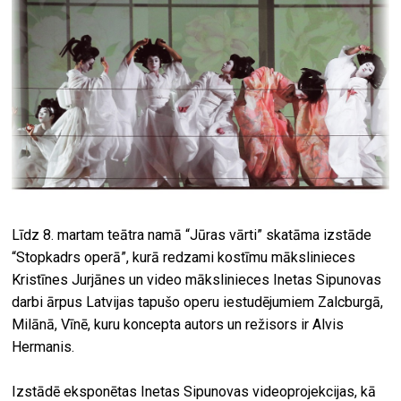
Līdz 8. martam teātra namā “Jūras vārti” skatāma izstāde
“Stopkadrs operā”, kurā redzami kostīmu mākslinieces
Kristīnes Jurjānes un video mākslinieces Inetas Sipunovas
darbi ārpus Latvijas tapušo operu iestudējumiem Zalcburgā,
Milānā, Vīnē, kuru koncepta autors un režisors ir Alvis
Hermanis.
Izstādē eksponētas Inetas Sipunovas videoprojekcijas, kā