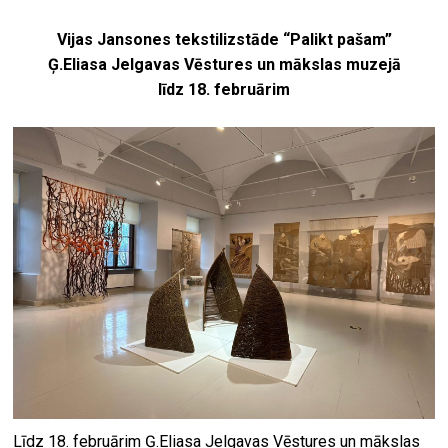
Vijas Jansones tekstilizstāde “Palikt pašam”
Ģ.Eliasa Jelgavas Vēstures un mākslas muzejā
līdz 18. februārim
Līdz 18. februārim Ģ.Eliasa Jelgavas Vēstures un mākslas