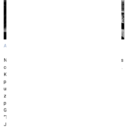
Annemarija Gulbe, Gribi tici, gribi netici, 2023
No 19. janvāra līdz 25. februārim Kim? Laikmetīgās mākslas
centrā būs skatāmas trīs Open Call 2023 laureātu izstādes.
Konkursu Kim? Open Call izsludina reizi gadā jaunās
paaudzes māksliniekiem, autoru kolektīviem un kuratoriem,
un tā uzvarētājiem ir iespēja īstenot izstādi Kim? izstāžu
zālēs. 2023. gada konkursā pirmo reizi par laureātiem tika
paziņotas trīs atsevišķas izstāžu ieceres – Annemarijas
Gulbes izstāde “Gribi tici, gribi netici”, Karlīnas Mežeckas
“Trausluma arhīvs”, kuratore Žanete Liekīte, un Ievas
Jakušas un Gundegas Straubergas izstāde “Mazcenas