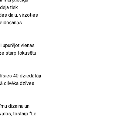
deja tiek
des daļu, virzoties
 veidošanās
 upurējot vienas
ze starp fokusētu
īsies 40 dziedātāji
kā cilvēka dzīves
īmu dizainu un
vālos, tostarp “Le