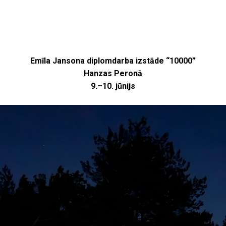
Emīla Jansona diplomdarba izstāde “10000”
Hanzas Peronā
9.–10. jūnijs