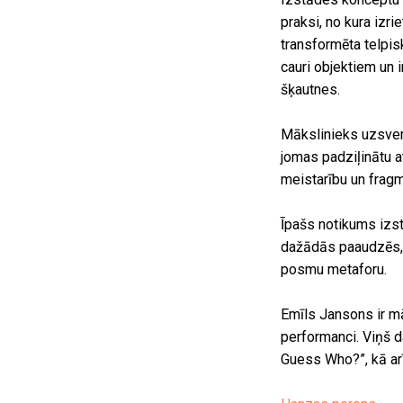
praksi, no kura izri
transformēta telpis
cauri objektiem un 
šķautnes.
Mākslinieks uzsver
jomas padziļinātu a
meistarību un fragm
Īpašs notikums izst
dažādās paaudzēs, v
posmu metaforu.
Emīls Jansons ir mā
performanci. Viņš da
Guess Who?”, kā arī 