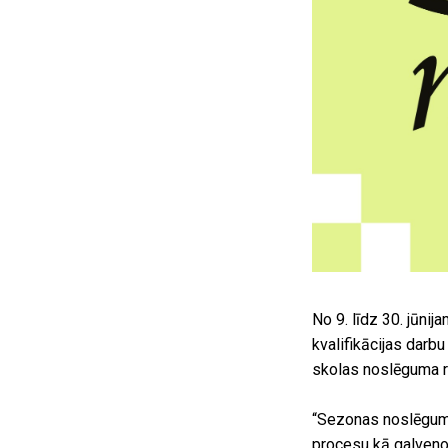
No 9. līdz 30. jūn
kvalifikācijas darb
skolas noslēguma 
“Sezonas noslēgums
procesu kā galveno