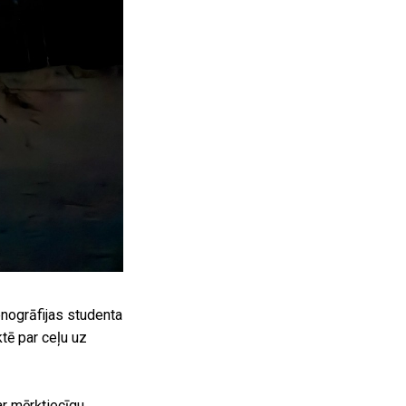
nogrāfijas studenta
tē par ceļu uz
r mērķtiecīgu