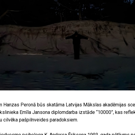
ijam Hanzas Peronā būs skatāma Latvijas Mākslas akadēmijas sce
slinieka Emīla Jansona diplomdarba izstāde “10000”, kas reflek
nu cilvēka pašpilnveides paradoksiem.
iedvesmo psihologa K. Andersa Ēriksona 1993. gada pētījums pa