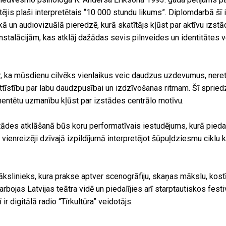
etējis plaši interpretētais “10 000 stundu likums”. Diplomdarbā šī i
kā un audiovizuālā pieredzē, kurā skatītājs kļūst par aktīvu izstā
instalācijām, kas atklāj dažādas sevis pilnveides un identitātes
, ka mūsdienu cilvēks vienlaikus veic daudzus uzdevumus, nereti
ttīstību par labu daudzpusībai un izdzīvošanas ritmam. Šī spried
entētu uzmanību kļūst par izstādes centrālo motīvu.
ādes atklāšanā būs koru performatīvais iestudējums, kurā piedal
ienreizēji dzīvajā izpildījumā interpretējot šūpuļdziesmu ciklu 
kslinieks, kura prakse aptver scenogrāfiju, skaņas mākslu, kost
rbojas Latvijas teātra vidē un piedalījies arī starptautiskos festi
ir digitālā radio “Tīrkultūra” veidotājs.