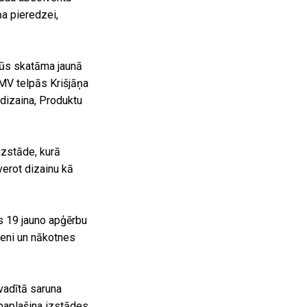
a pieredzei,
būs skatāma jaunā
DMV telpās Krišjāņa
 dizaina, Produktu
izstāde, kurā
verot dizainu kā
s 19 jauno apģērbu
rmeni un nākotnes
vadītā saruna
 paplašina izstādes