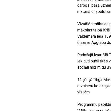
darbos īpaša uzman
materiālu izpētei u
Vizuālās mākslas p
mākslas telpā Krišj
Valdemāra ielā 139 
dizaina, Apģērbu d
Radošajā kvartālā “
iekļauti publiskās 
sociāli nozīmīgu un
11. jūnijā “Riga Ma
dizaineru kolekcija
vīzijām.
Programmu papildin
“Mākslas recepte” u