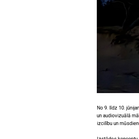
No 9. līdz 10. jūn
un audiovizuālā māk
izcilību un mūsdie
Izstādes konceptu 