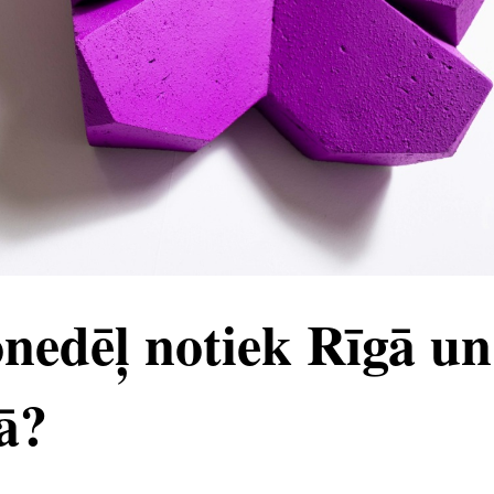
nedēļ notiek Rīgā un
ā?