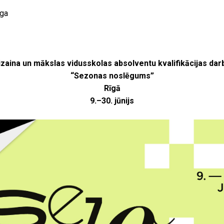
īga
izaina un mākslas vidusskolas absolventu kvalifikācijas dar
“Sezonas noslēgums”
Rīgā
9.–30. jūnijs