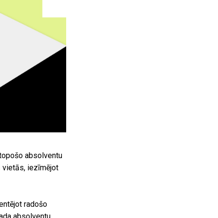
 topošo absolventu
 vietās, iezīmējot
ntējot radošo
gada absolventu