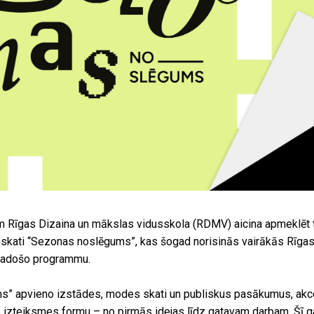
ijam Rīgas Dizaina un mākslas vidusskola (RDMV) aicina apmeklēt
u skati “Sezonas noslēgums”, kas šogad norisinās vairākās Rīgas
radošo programmu.
” apvieno izstādes, modes skati un publiskus pasākumus, akce
 izteiksmes formu – no pirmās idejas līdz gatavam darbam. Šī 