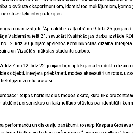
ība pievērsta eksperimentiem, identitātes meklējumiem, ķermeņ
n nākotnes tēlu interpretācijām.
rogrammas izstāde “Apmaldīties atļauts” no 9. līdz 25. jūnijam 
āņa Valdemāra ielā 21, savukārt Kvalifikācijas darbu izstāde R
no 12. līdz 30. jūnijam apvienos Komunikācijas dizaina, Interjera
izaina un Vizuālās mākslas studentu darbus.
Veldze” no 12. līdz 22. jūnijam būs aplūkojama Produktu dizaina 
vides objekti, interjera priekšmeti, modes aksesuāri un rotas, uzs
 lietotājam vērstu procesu.
kerspace” telpās norisināsies modes skate, kurā tiks prezentēta
s, atklājot personiskus un laikmetīgus stāstus par identitāti, ķe
a performanču un diskusiju pasākumi, tostarp Kaspara Groševa 
n Ivara Drulles audzēkņu performance “Jauni un izsalkuši”, kas