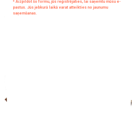
11. janvāris–23. aprīlis