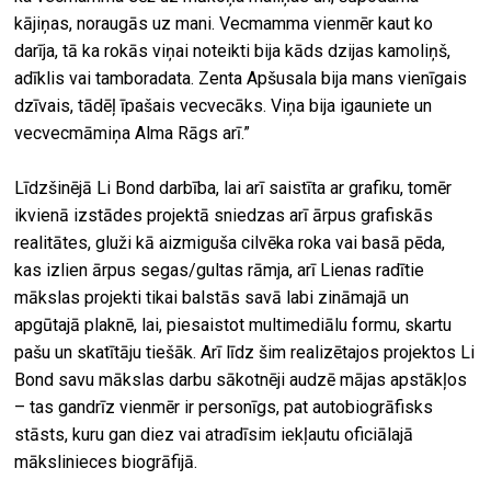
kājiņas, noraugās uz mani. Vecmamma vienmēr kaut ko
darīja, tā ka rokās viņai noteikti bija kāds dzijas kamoliņš,
adīklis vai tamboradata. Zenta Apšusala bija mans vienīgais
dzīvais, tādēļ īpašais vecvecāks. Viņa bija igauniete un
vecvecmāmiņa Alma Rāgs arī.”
Līdzšinējā Li Bond darbība, lai arī saistīta ar grafiku, tomēr
ikvienā izstādes projektā sniedzas arī ārpus grafiskās
realitātes, gluži kā aizmiguša cilvēka roka vai basā pēda,
kas izlien ārpus segas/gultas rāmja, arī Lienas radītie
mākslas projekti tikai balstās savā labi zināmajā un
apgūtajā plaknē, lai, piesaistot multimediālu formu, skartu
pašu un skatītāju tiešāk. Arī līdz šim realizētajos projektos Li
Bond savu mākslas darbu sākotnēji audzē mājas apstākļos
– tas gandrīz vienmēr ir personīgs, pat autobiogrāfisks
stāsts, kuru gan diez vai atradīsim iekļautu oficiālajā
mākslinieces biogrāfijā.