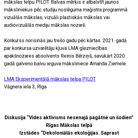
mākslas telpu PILOT. Balvas mērķis ir atbalstīt jaunos
māksliniekus pēc studiju noslēguma maģistra programmā
vizuālās mākslas, vizuāli plastiskās mākslas vai
audiovizuālās mediju mākslas nozarē.
Konkurss norisinās jau trešo gadu pēc kārtas. 2021. gadā
par konkursa uzvarētāju kļuva LMA glezniecības
apakšnozares absolvents Reinis Bērziņš, savukārt 2020.
gadā galveno balvu ieguva māksliniece Amanda Ziemele.
LMA Eksperimentālā mākslas telpa PILOT
Vāgnera iela 3, Rīga
Diskusija “Vides aktīvisms nesenajā pagātnē un šodien”
Rīgas Mākslas telpā
Izstādes “Dekoloniālās ekoloģijas. Saprast