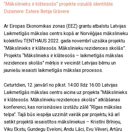
“Mākslinieks ir klātesošs” projekta vizuālā identitāte.
Dizainere: Estere Betija Grāvere
Ar Eiropas Ekonomikas zonas (EEZ) grantu atbalstu Latvijas
Laikmetīgās mākslas centrs kopā ar Norvēģijas mākslinieku
kolektīvu TENTHAUS 2022. gada novembrī uzsāka projektu
“Mākslinieks ir klātesošs. Mākslinieku rezidences skolās”.
Projekts “Mākslinieks ir klātesošs – laikmetīgās mākslas
rezidences skolās” mērķis ir veicināt Latvijas bērnu un
jauniešu iesaisti laikmetīgās mākslas procesos.
Ceturtdien, 12. janvārī no plkst. 14:00 līdz 16:00 Latvijas
Laikmetīgās mākslas centrs aicina uz projekta “Mākslinieks
ir klātesošs. Mākslinieku rezidences skolās” atklāšanas
konferenci, kas norisināsies izstāžu zālē “Rīgas mākslas
telpa”. Tajā būs iespēja uzzināt vairāk par projektu, kā arī
satikt projektā iesaistītos māksliniekus – Kristīni Brīniņu,
Viku Ekstu, Gundegu Eveloni, Andu Lāci, Evu Vēveri, Artūru