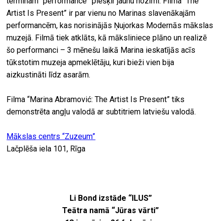
terminam “performance” piešķir jaunu nozīmi. Filma “The
Artist Is Present” ir par vienu no Marinas slavenākajām
performancēm, kas norisinājās Ņujorkas Modernās mākslas
muzejā. Filmā tiek atklāts, kā māksliniece plāno un realizē
šo performanci – 3 mēnešu laikā Marina ieskatījās acīs
tūkstotim muzeja apmeklētāju, kuri bieži vien bija
aizkustināti līdz asarām.
Filma “Marina Abramović: The Artist Is Present” tiks
demonstrēta angļu valodā ar subtitriem latviešu valodā.
Mākslas centrs “Zuzeum”
Lačplēša iela 101, Rīga
Li Bond izstāde “ILUS”
Teātra namā
“
Jūras vārti”