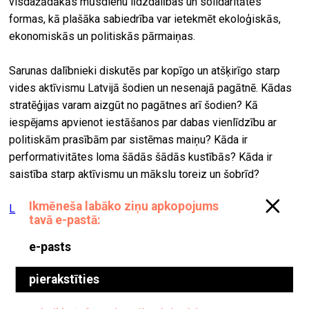
visdažādākās mūsdienu līdzdalības un solidaritātes
formas, kā plašāka sabiedrība var ietekmēt ekoloģiskās,
ekonomiskās un politiskās pārmaiņas.
Sarunas dalībnieki diskutēs par kopīgo un atšķirīgo starp
vides aktīvismu Latvijā šodien un nesenajā pagātnē. Kādas
stratēģijas varam aizgūt no pagātnes arī šodien? Kā
iespējams apvienot iestāšanos par dabas vienlīdzību ar
politiskām prasībām par sistēmas maiņu? Kāda ir
performativitātes loma šādās šādās kustībās? Kāda ir
saistība starp aktīvismu un mākslu toreiz un šobrīd?
Latvijas Laikmetīgās mākslas centrs
Izstāde “Muzeja lietu slepenā dzīve”
Jūrmalas muzejā