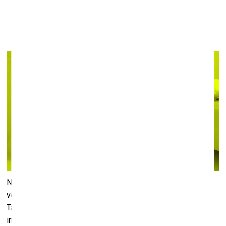
Izstāde “Snīkeri: eko x ego”
Paula Stradiņa Medicīnas vēstures muzejā
12. janvāris–17. aprīlis
No 12. janvāra līdz 17. aprīlim Paula Stradiņa Medicīnas
vēstures muzejā būs skatāma izstāde “Snīkeri: eko x ego”.
Tajā atspoguļota mijiedarbe starp sporta un kultūras
industrijām, “veselā miesā vesels gars” mārketingu un