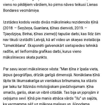
viens no pēdējiem vārdiem, ko pirms nāves teikusi Lienas
Bondares vecmāmiņa.
Izstādes kodolu veido divās mākslinieku rezidencēs Ķīnā
(2018. – Šeņžeņa, Guanlana, Ķīnas dienvidi, 2019. –
Tjiaņdzjiņa, Binhai, Ķīnas ziemeļi) tapušie darbi, kas līdz šim
nav tikuši izstādīti Latvijā, kā arī video un skaņas instalācija
“Izmeklēšana”. Eksponēti galvenokārt sietspiedes tehnikā
radītie, arī lielformāta grafikas darbi, kurus vieno
mākslinieces skata punkts.
Par savu ieceri māksliniece vēsta: “Man Ķīna ir īpaša vieta,
ārpus ģeogrāfijas, drīzāk garīgā dimensijā. Nonākšana Ķīnā
šķita tik likumsakarīga un vienlaikus brīnumaina, ka stāsts
par laiku tur līdzinās mitoloģiskam piedzīvojumam. Ķīna
smaržo, garšo, skan un vibrē citādāk. Tas bija un joprojām ir
ceļojums sevī. Ķīnā pie manis atnāca vārds “Ilu” un sajūta,
ka vecmamma sēž uz mākoņa maliņas un, šūpodama