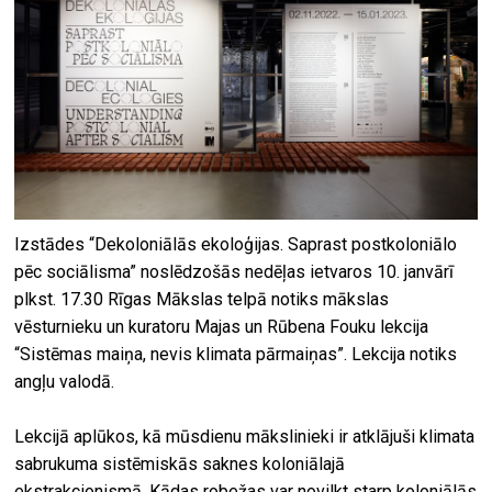
Izstādes “Dekoloniālās ekoloģijas. Saprast postkoloniālo
pēc sociālisma” noslēdzošās nedēļas ietvaros 10. janvārī
plkst. 17.30 Rīgas Mākslas telpā notiks mākslas
vēsturnieku un kuratoru Majas un Rūbena Fouku lekcija
“Sistēmas maiņa, nevis klimata pārmaiņas”. Lekcija notiks
angļu valodā.
Lekcijā aplūkos, kā mūsdienu mākslinieki ir atklājuši klimata
sabrukuma sistēmiskās saknes koloniālajā
ekstrakcionismā. Kādas robežas var novilkt starp koloniālās