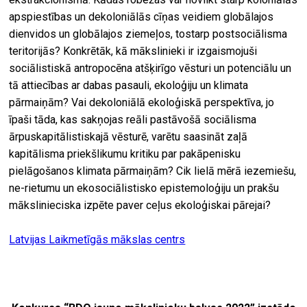
apspiestības un dekoloniālās cīņas veidiem globālajos
dienvidos un globālajos ziemeļos, tostarp postsociālisma
teritorijās? Konkrētāk, kā mākslinieki ir izgaismojuši
sociālistiskā antropocēna atšķirīgo vēsturi un potenciālu un
tā attiecības ar dabas pasauli, ekoloģiju un klimata
pārmaiņām? Vai dekoloniālā ekoloģiskā perspektīva, jo
īpaši tāda, kas sakņojas reāli pastāvošā sociālisma
ārpuskapitālistiskajā vēsturē, varētu saasināt zaļā
kapitālisma priekšlikumu kritiku par pakāpenisku
pielāgošanos klimata pārmaiņām? Cik lielā mērā iezemiešu,
ne-rietumu un ekosociālistisko epistemoloģiju un prakšu
mākslinieciska izpēte paver ceļus ekoloģiskai pārejai?
Latvijas Laikmetīgās mākslas centrs