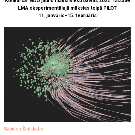
Konkursa “BDO jauno mākslinieku balvas 2022” izstāde
LMA eksperimentālajā mākslas telpā PILOT
11. janvāris–15. februāris
Sabīnes Šnē darbs