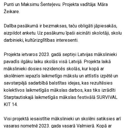
Punti un Maksimu Šenteļevu. Projekta vadītāja: Māra
Žeikare.
Dalība pasākumā ir bezmaksas, taču obligāti jāpiesakās,
aizpildot anketu. Uz pasākumu īpaši aicināti skolotāji, skolu
darbinieki, kultūrizglītības interesenti.
Projekta ietvaros 2023. gadā septiņi Latvijas mākslinieki
pavadīs ilgāku laiku skolās visā Latvijā. Projekta laikā
mākslinieki dosies rezidencēs skolās, kur kopā ar
skolēniem iepazīs laikmetīgo mākslu un attīstīs izpētē un
savstarpējā sadarbībā balstītas idejas, kas rezultēsies
kolektīvos laikmetīgās mākslas darbos, kas tiks izrādīti
Starptautiskajā laikmetīgās mākslas festivālā SURVIVAL
KIT 14.
Visi projektā iesaistītie mākslinieki un skolēni satiksies arī
vasaras nometnē 2023. gada vasarā Valmierā. Kopā ar