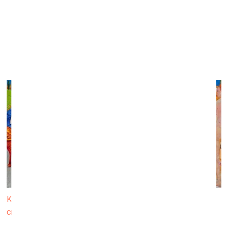
Kristapa Zariņa izstāde “Četras gleznas”
galerijā “Mākslas XO”
12. janvāris–4. februāris
Kristaps Zariņš. Laipni lūgti! 2021, audekls, eļļa, 200x400
cm