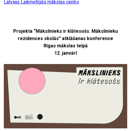
Latvijas Laikmetīgās mākslas centrs
Projekta “Mākslinieks ir klātesošs. Mākslinieku
rezidences skolās” atklāšanas konference
Rīgas mākslas telpā
12. janvārī