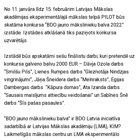
No 11. janvāra līdz 15. februārim Latvijas Mākslas
akadēmijas eksperimentālajā mākslas telpā PILOT būs
skatāma konkursa “BDO jauno mākslinieku balva 2022”
izstāde. Izstādes atklāšanā tiks paziņots konkursa
uzvarētājs.
Izstādē būs apskatāmi sešu finālistu darbi, kuri pretendē uz
konkursa galveno balvu 2000 EUR – Dāvja Ozola darbs
“Smilšu Pils”, Lienes Rumpes darbs “Gleznotāja Nindzjas
vingrinājumi”, Jāņa Šneidera darbs “Melnraksts”, Egijas
Dambergas darbs “Kāpura domas”, Ata Izanda darbs
“Sausais maisījums attiecību veidošanai” un Sabīnes Šnē
darbs “Šīs pašas pasaules”.
“BDO jauno mākslinieku balva” ir BDO Latvia iniciatīva
sadarbībā ar Latvijas Mākslas akadēmiju (LMA), KIM?
Laikmetīgās mākslas centru un LMA eksperimentālo