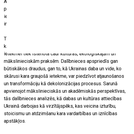
Austrumeiropā un postpadomju reģionā dekoloniālisma
pieejas ir ieguvušas jaunu aktualitāti līdz ar Krievijas
iebrukumu Ukrainā, kura faktiskais mērķis ir atjaunot
imperiālās pagātnes varu.
Tiešsaistes diskusijas uzmanības centrā ir jautājumi par to,
kā pretestība Krievijas karam Ukrainā un tā postošajai
ietekmei tiek īstenota caur kultūras, ekoloģiskajām un
mākslinieciskām praksēm. Dalībnieces apspriedīs gan
būtiskākos draudus, gan to, kā Ukrainas daba un vide, ko
skārusi kara graujošā ietekme, var piedzīvot atjaunošanos
un transformāciju kā dekolonizācijas procesus. Sarunā
apvienojot mākslinieciskās un akadēmiskās perspektīvas,
tās dalībnieces analizēs, kā dabas un kultūras attiecības
Ukrainā darbojas kā virzītājspēks, kas veicina izturību,
stoicismu un atdzimšanu kara vardarbības un iznīcības
apstākļos.