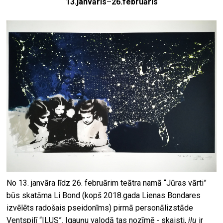
13.janvāris
–
26.februāris
No 13. janvāra līdz 26. februārim teātra namā “Jūras vārti”
būs skatāma Li Bond (kopš 2018.gada Lienas Bondares
izvēlēts radošais pseidonīms) pirmā personālizstāde
Ventspilī “ILUS”. Igauņu valodā tas nozīmē - skaisti,
ilu
ir