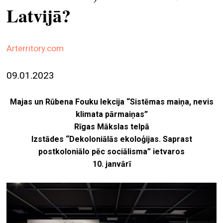
Latvijā?
ekrā
spiri
by
Arterritory.com
arte
09.01.2023
gale
ener
Majas un Rūbena Fouku lekcija “Sistēmas maiņa, nevis
arte
klimata pārmaiņas”
izde
Rīgas Mākslas telpā
Izstādes “Dekoloniālās ekoloģijas. Saprast
par
postkoloniālo pēc sociālisma” ietvaros
mu
10. janvārī
meklēt