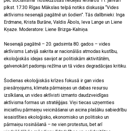
pēc sociālisma” noslēdzošās nedēļas ietvaros 11. janvārī
plkst. 17.30 Rīgas Mākslas telpā notiks diskusija “Vides
aktīvisms nesenajā pagātnē un šodien”. Tās dalībnieki: Inga
Erdmane, Krista Burāne, Valdis Ābols, Ieva Lange un Liene
Kņaze. Moderatore: Liene Brizga-Kalniņa.
Nesenajā pagātnē – 20. gadsimta 80. gados – vides
aktīvisms Latvijā sakrita ar nacionālās atmodas kustību,
ekoloģiskās idejas savijot ar politiskām aktivitātēm,
galvenokārt padomju režīma un tā vides degradācijas kritiku.
Šodienas ekoloģiskās krīzes fokusā ir gan vides
piesārņojums, klimata pārmaiņas un dabas resursu
izsīkšana, un vides aktīvisti izmanto daudzveidīgas
aktīvisma formas un stratēģijas. Viņi tiecas uzņemties
iniciatīvu pārmaiņu veicināšanai un aicina plašāku sabiedrību
iesaistīties ekoloģisko, ekonomisko un politisko un
pārmaiņu rosināšanā – ne vien protestus, bet arī