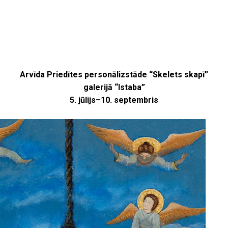
Arvīda Priedītes personālizstāde “Skelets skapī”
galerijā “Istaba”
5. jūlijs–10. septembris