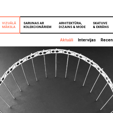
VIZUĀLĀ
SARUNAS AR
ARHITEKTŪRA,
SKATUVE
MĀKSLA
KOLEKCIONĀRIEM
DIZAINS & MODE
& EKRĀNS
Aktuāli
Intervijas
Recen