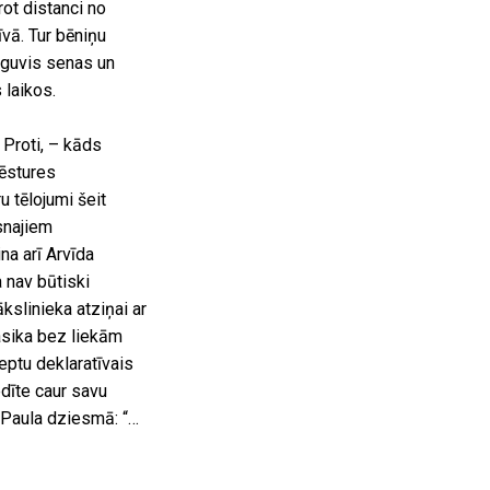
rot distanci no
vā. Tur bēniņu
apguvis senas un
 laikos.
 Proti, – kāds
vēstures
u tēlojumi šeit
snajiem
na arī Arvīda
 nav būtiski
kslinieka atziņai ar
asika bez liekām
ptu deklaratīvais
dīte caur savu
a Paula dziesmā: “…