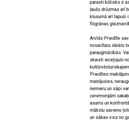
parasti būtisks ir a
ļaužu drūzmas arī 
klusumā arī tapuši i
filigrānas glezniec
Arvīds Priedīte sav
nosacītais ideāls t
paraugmācībās. Vai 
skaisti ieceļojuši
kultūrvēsturiskajie
Priedītes meklējumu
mainījusies, neraug
nemieru un sāpi var
ceremonijām sakabi
asums un konfrontāc
mākslu savieno ļoti
un sākas viss no g