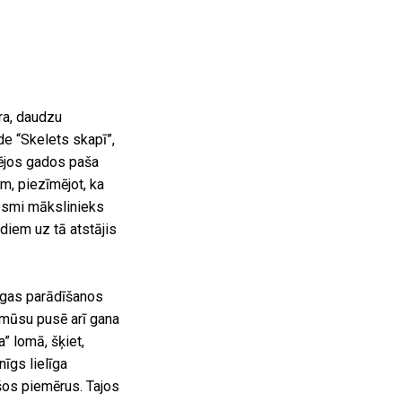
era, daudzu
e “Skelets skapī”,
dējos gados paša
m, piezīmējot, ka
rosmi mākslinieks
diem uz tā atstājis
ugas parādīšanos
 mūsu pusē arī gana
” lomā, šķiet,
nīgs lielīga
šos piemērus. Tajos