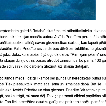
0. septembrim galerijā “Istaba” skatāma tekstilmākslinieka, dizain
bankas kolekcijas monētu autora Arvīda Priedītes personālizstād
ašākai publikai atklāj savus glezniecības darbus, kas tapuši pē
klaidēm. Pats Priedīte savus darbus dēvē par bildītēm, ne gleznā
 kā joks. Joks, kura tapšanā jāiegulda darbs. “Pirmajam jokam” ie
ta skapja durvju otras puses atrodot zīmējumus, ko pirms 100 ga
Tādējādi vairāki no darbiem gleznoti uz skapja detaļām.
gadījumos mēdz līdzīgi līksmot par jaunas un neredzētas putnu s
s. Tiek piesaukta klimata sasilšana un izmaiņas dabā. Bet še –
linieks Arvīds Priedīte un viņa gleznas. Priedīte “eksotiska putna
ā, pat kautrīgā, rakstura dēļ. To viņa personā cildeni papildina pil
ts. Tas liek atcerēties daudzu garīguma prakses kopēju pamāco