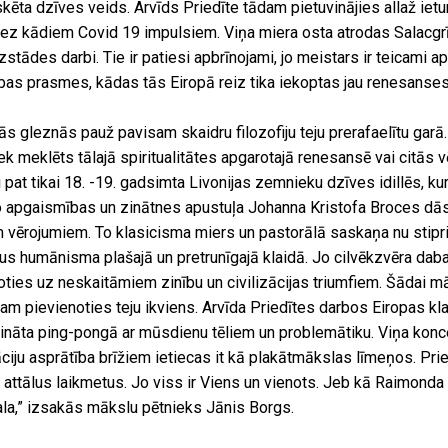
skēta dzīves veids. Arvīds Priedīte tādam pietuvinājies allaž ietu
bez kādiem Covid 19 impulsiem. Viņa miera osta atrodas Salacgrī
zstādes darbi. Tie ir patiesi apbrīnojami, jo meistars ir teicami 
ības prasmes, kādas tās Eiropā reiz tika iekoptas jau renesanses
ās gleznās pauž pavisam skaidru filozofiju teju prerafaelītu garā.
iek meklēts tālajā spiritualitātes apgarotajā renesansē vai citās 
pat tikai 18. -19. gadsimta Livonijas zemnieku dzīves idillēs, kur
 no apgaismības un zinātnes apustuļa Johanna Kristofa Broces dā
m vērojumiem. To klasicisma miers un pastorālā saskaņa nu stipri
s humānisma plašajā un pretrunīgajā klaidā. Jo cilvēkzvēra daba
oties uz neskaitāmiem zinību un civilizācijas triumfiem. Šādai mā
am pievienoties teju ikviens. Arvīda Priedītes darbos Eiropas kl
nāta ping-pongā ar mūsdienu tēliem un problemātiku. Viņa konce
iju asprātība brīžiem ietiecas it kā plakātmākslas līmeņos. Prie
 attālus laikmetus. Jo viss ir Viens un vienots. Jeb kā Raimond
ala,” izsakās mākslu pētnieks Jānis Borgs.