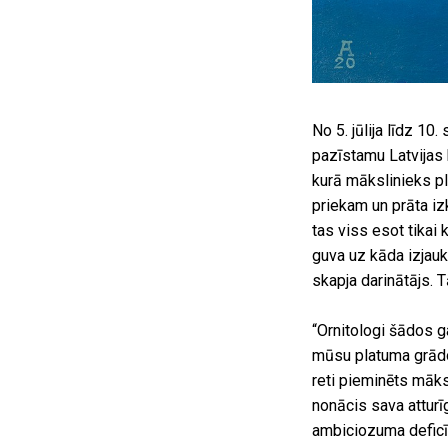
No 5. jūlija līdz 1
pazīstamu Latvijas 
kurā mākslinieks pl
priekam un prāta iz
tas viss esot tikai
guva uz kāda izjauk
skapja darinātājs. 
“Ornitologi šādos 
mūsu platuma grādo
reti pieminēts māks
nonācis sava atturīg
ambiciozuma deficī