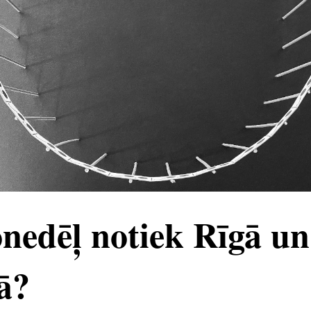
nedēļ notiek Rīgā un
ā?