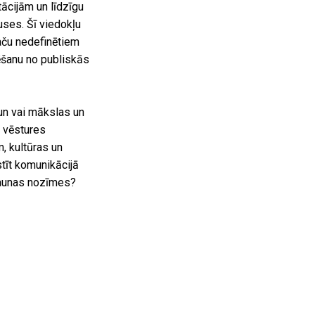
tācijām un līdzīgu
uses. Šī viedokļu
taču nedefinētiem
ēšanu no publiskās
 un vai mākslas un
o vēstures
, kultūras un
tīt komunikācijā
 jaunas nozīmes?