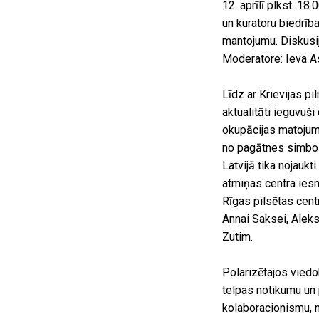
12. aprīlī plkst. 1
un kuratoru biedrīb
mantojumu. Diskusij
Moderatore: Ieva A
Līdz ar Krievijas p
aktualitāti ieguvuši
okupācijas matojumu
no pagātnes simbol
Latvijā tika nojaukt
atmiņas centra ies
Rīgas pilsētas cent
Annai Saksei, Alek
Zutim.
Polarizētajos viedo
telpas notikumu un 
kolaboracionismu, 