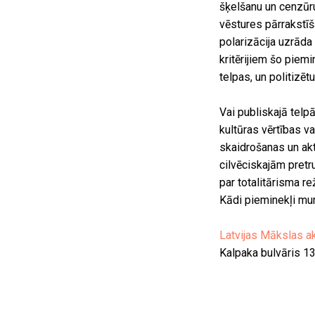
šķelšanu un cenzūru
vēstures pārrakstīš
polarizācija uzrāda
kritērijiem šo piem
telpas, un politizē
Vai publiskajā telp
kultūras vērtības v
skaidrošanas un akt
cilvēciskajām pretr
par totalitārisma r
Kādi pieminekļi mu
Latvijas Mākslas 
Kalpaka bulvāris 13