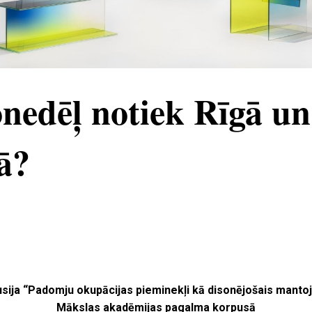
nedēļ notiek Rīgā un
ā?
usija “Padomju okupācijas pieminekļi kā disonējošais manto
Mākslas akadēmijas pagalma korpusā