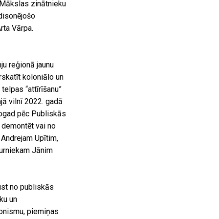
s Mākslas zinātnieku
 disonējošo
rta Vārpa.
ju reģionā jaunu
rskatīt koloniālo un
telpas “attīrīšanu”
ā vilnī 2022. gadā
. Šogad pēc Publiskās
 demontēt vai no
 Andrejam Upītim,
turniekam Jānim
ust no publiskās
iku un
ionismu, piemiņas