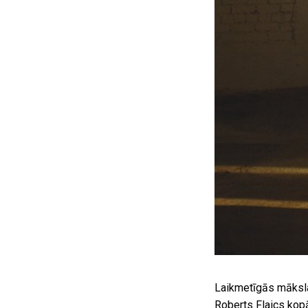
Laikmetīgās māksla
Roberts Flaics kopā