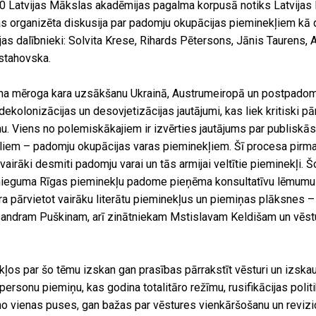
8.00 Latvijas Mākslas akadēmijas pagalma korpusā notiks Latvija
as organizēta diskusija par padomju okupācijas pieminekļiem kā
as dalībnieki: Solvita Krese, Rihards Pētersons, Jānis Taurens, A
stahovska.
ilna mēroga kara uzsākšanu Ukrainā, Austrumeiropā un postpadom
 dekolonizācijas un desovjetizācijas jautājumi, kas liek kritiski pā
. Viens no polemiskākajiem ir izvērties jautājums par publiskās 
iem – padomju okupācijas varas pieminekļiem. Šī procesa pirmaj
i vairāki desmiti padomju varai un tās armijai veltītie pieminekļi
nieguma Rīgas pieminekļu padome pieņēma konsultatīvu lēmumu
ra pārvietot vairāku literātu pieminekļus un piemiņas plāksnes –
sandram Puškinam, arī zinātniekam Mstislavam Keldišam un vēs
kļos par šo tēmu izskan gan prasības pārrakstīt vēsturi un izska
personu piemiņu, kas godina totalitāro režīmu, rusifikācijas polit
no vienas puses, gan bažas par vēstures vienkāršošanu un reviz