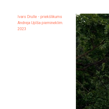
Ivars Drulle - priekšlikums
Andreja Upīša piemineklim.
2023