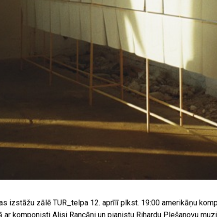
s izstāžu zālē TUR_telpa 12. aprīlī plkst. 19:00 amerikāņu komp
 ar komponisti Alisi Rancāni un pianistu Rihardu Plešanovu muzi