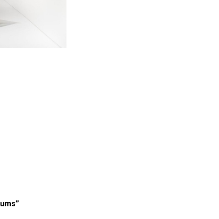
jums”