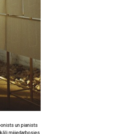
onists un pianists
kāli mijiedarbosies