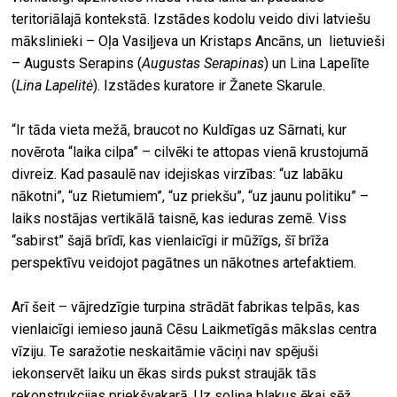
teritoriālajā kontekstā. Izstādes kodolu veido divi latviešu
mākslinieki – Oļa Vasiļjeva un Kristaps Ancāns, un lietuvieši
– Augusts Serapins (
Augustas Serapinas
) un Lina Lapelīte
(
Lina Lapelitė
). Izstādes kuratore ir Žanete Skarule.
“Ir tāda vieta mežā, braucot no Kuldīgas uz Sārnati, kur
novērota “laika cilpa” – cilvēki te attopas vienā krustojumā
divreiz. Kad pasaulē nav idejiskas virzības: “uz labāku
nākotni”, “uz Rietumiem”, “uz priekšu”, “uz jaunu politiku” –
laiks nostājas vertikālā taisnē, kas ieduras zemē. Viss
“sabirst” šajā brīdī, kas vienlaicīgi ir mūžīgs, šī brīža
perspektīvu veidojot pagātnes un nākotnes artefaktiem.
Arī šeit – vājredzīgie turpina strādāt fabrikas telpās, kas
vienlaicīgi iemieso jaunā Cēsu Laikmetīgās mākslas centra
vīziju. Te saražotie neskaitāmie vāciņi nav spējuši
iekonservēt laiku un ēkas sirds pukst straujāk tās
rekonstrukcijas priekšvakarā. Uz soliņa blakus ēkai sēž