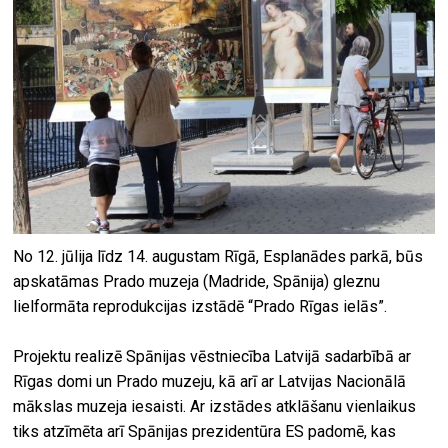
No 12. jūlija līdz 14. augustam Rīgā, Esplanādes parkā, būs
apskatāmas Prado muzeja (Madride, Spānija) gleznu
lielformāta reprodukcijas izstādē “Prado Rīgas ielās”.
Projektu realizē Spānijas vēstniecība Latvijā sadarbībā ar
Rīgas domi un Prado muzeju, kā arī ar Latvijas Nacionālā
mākslas muzeja iesaisti. Ar izstādes atklāšanu vienlaikus
tiks atzīmēta arī Spānijas prezidentūra ES padomē, kas