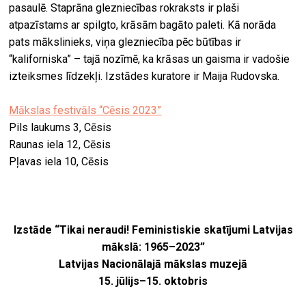
pasaulē. Staprāna glezniecības rokraksts ir plaši
atpazīstams ar spilgto, krāsām bagāto paleti. Kā norāda
pats mākslinieks, viņa glezniecība pēc būtības ir
“kaliforniska” – tajā nozīmē, ka krāsas un gaisma ir vadošie
izteiksmes līdzekļi. Izstādes kuratore ir Maija Rudovska.
Mākslas festivāls “Cēsis 2023”
Pils laukums 3, Cēsis
Raunas iela 12, Cēsis
Pļavas iela 10, Cēsis
Izstāde “Tikai neraudi! Feministiskie skatījumi Latvijas
mākslā: 1965–2023”
Latvijas Nacionālajā mākslas muzejā
15. jūlijs–15. oktobris