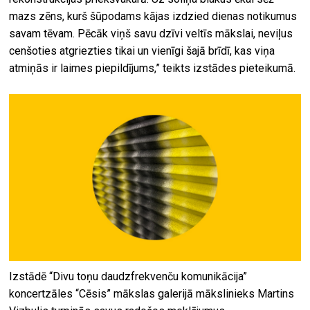
mazs zēns, kurš šūpodams kājas izdzied dienas notikumus
savam tēvam. Pēcāk viņš savu dzīvi veltīs mākslai, neviļus
cenšoties atgriezties tikai un vienīgi šajā brīdī, kas viņa
atmiņās ir laimes piepildījums,” teikts izstādes pieteikumā.
Izstādē “Divu toņu daudzfrekvenču komunikācija”
koncertzāles “Cēsis” mākslas galerijā mākslinieks Martins