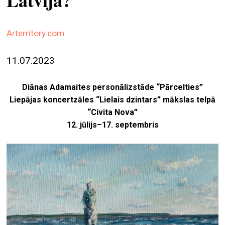
Latvijā?
ekrā
spiri
Arterritory.com
by
arte
11.07.2023
gale
ener
Diānas Adamaites personālizstāde “Pārcelties”
Liepājas koncertzāles “Lielais dzintars” mākslas telpā
arte
“Civita Nova”
izde
12. jūlijs–17. septembris
par
mu
meklēt