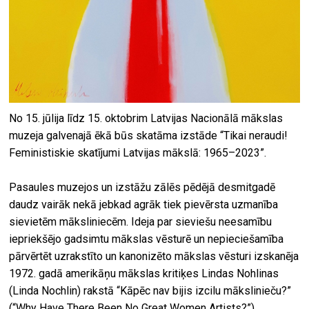
No 15. jūlija līdz 15. oktobrim Latvijas Nacionālā mākslas
muzeja galvenajā ēkā būs skatāma izstāde “Tikai neraudi!
Feministiskie skatījumi Latvijas mākslā: 1965–2023”.
Pasaules muzejos un izstāžu zālēs pēdējā desmitgadē
daudz vairāk nekā jebkad agrāk tiek pievērsta uzmanība
sievietēm māksliniecēm. Ideja par sieviešu neesamību
iepriekšējo gadsimtu mākslas vēsturē un nepieciešamība
pārvērtēt uzrakstīto un kanonizēto mākslas vēsturi izskanēja
1972. gadā amerikāņu mākslas kritiķes Lindas Nohlinas
(Linda Nochlin) rakstā “Kāpēc nav bijis izcilu mākslinieču?”
(“Why Have There Been No Great Women Artists?”).