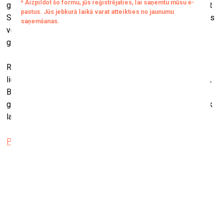
gadsimta līdz pat 20. gadsimta pašam sākumam, iepazīstot
Spānijas un Eiropas vēsturi, kā arī vispārēju rietumu mākslas
vēsturi caur spāņu, itāļu, flāmu, franču, vācu un holandiešu
glezniecības lielmeistaru darbiem.
Rīgā būs skatāmi piecdesmit darbi, kurus gleznojuši tādi
lielmeistari kā Velaskess, Goija, El Greko, Ticiāns, Rubenss,
Boss, Rembrants u.c., lielāko uzsvaru liekot uz Spānijas
glezniecību, kas lielākai daļai Latvijas iedzīvotāju vēl nav tik
labi pazīstama.
Projekts “Prado Rīgas ielās” / Esplanāde
Leona Batlera izstāde “Novērošanas performance”
RIXC galerijā
13. jūlijs–2. septembris