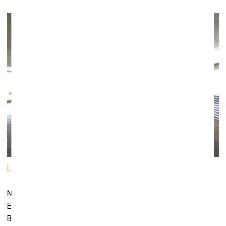
Leons Batlers. Novērošanas performance. 2022.
No13. jūlija līdz 2. septembrim RIXC galerijā norisināsies
EMAP/RIXC rezidences mākslinieka Leona Batlera (Leon
Butler) izstādee “Novērošanas performance”. Interaktīvā