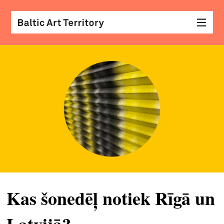
vizu
māk
sar
ar
kole
arhi
diza
&
mod
Kas šonedēļ notiek Rīgā un
skat
&