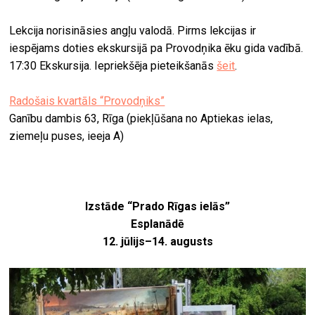
Lekcija norisināsies angļu valodā. Pirms lekcijas ir
iespējams doties ekskursijā pa Provodņika ēku gida vadībā.
17:30 Ekskursija. Iepriekšēja pieteikšanās
šeit
.
Radošais kvartāls “Provodņiks”
Ganību dambis 63, Rīga (piekļūšana no Aptiekas ielas,
ziemeļu puses, ieeja A)
Izstāde “Prado Rīgas ielās”
Esplanādē
12. jūlijs–14. augusts