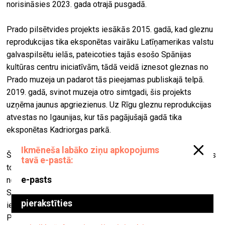
norisināsies 2023. gada otrajā pusgadā.
Prado pilsētvides projekts iesākās 2015. gadā, kad gleznu
reprodukcijas tika eksponētas vairāku Latīņamerikas valstu
galvaspilsētu ielās, pateicoties tajās esošo Spānijas
kultūras centru iniciatīvām, tādā veidā iznesot gleznas no
Prado muzeja un padarot tās pieejamas publiskajā telpā.
2019. gadā, svinot muzeja otro simtgadi, šis projekts
uzņēma jaunus apgriezienus. Uz Rīgu gleznu reprodukcijas
atvestas no Igaunijas, kur tās pagājušajā gadā tika
eksponētas Kadriorgas parkā.
Šo brīvdabas izstādi veido gleznu lielformāta reprodukcijas
to oriģinālajā izmērā (mērogā 1:1), rūpīgi atlasot
nozīmīgākos meistardarbus no Prado muzeja kolekcijas.
Skatītājs var doties nelielā ceļojumā, gūstot hronoloģisku
ieskatu par dažādajām glezniecības skolām, kuras veido
Prado muzeja māksliniecisko panorāmu, sākot no 12.