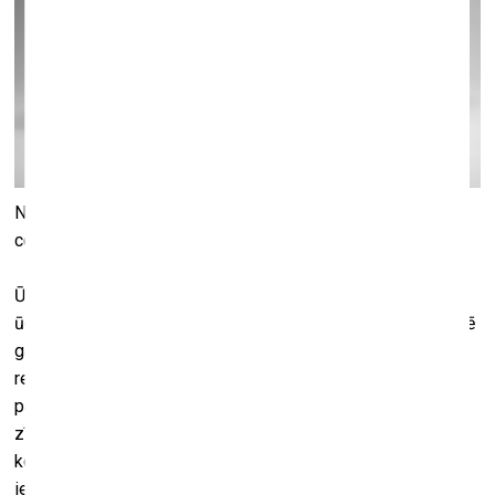
No 13. jūlija līdz 8. oktobrim muzejā “Rīgas Jūgendstila
centrs” skatāma izstāde “Ūdensrozes”.
Ūdensrozi dēvē arī par Latvijas jūgendstila simbolu un
ūdensaugu karalieni, tai radniecīgais lotosa zieds simbolizē
garīgu atjaunošanos un atdzimšanu. Jaunajā izstādē
redzamās ūdensrozes tapušas no jūgendstila perioda līdz
pat 20. gadsimta otrajai pusei un “zied” visu gadu – tās
zīmētas uz porcelāna un stikla, izkaltas metālā, iegravētas
kokā un dārgmetālā, izšūtas uz dažādām tekstilijām,
iespiestas uz pastkartēm un grāmatām, gleznotas uz