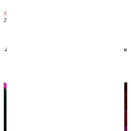
Aspazijas māja
Z.Meierovica prospekts 18/20, Jūrmala
Jauno mediju mākslas performanču un radošo darbnīcu
programma “Retrospektropija”
Liepājas muzejā
13. un 16. jūlijā