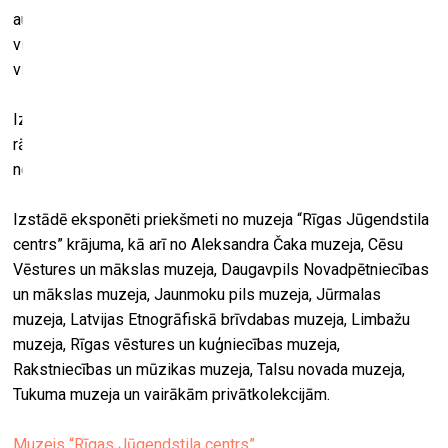
audekla. Izstādē skatāmās ūdensrozes attēlotas uz
visdažādāko izmēru priekšmetiem – no uzpirksteņa līdz
vitrāžai un lambrekenam.
Izstādē būs aplūkojams arī Rīgā darināts jūgendstila laika
rāmis, ko muzejam “Rīgas Jūgendstila centrs” dāvinājis
nodibinājums “Nākotnes atbalsta fonds”.
Izstādē eksponēti priekšmeti no muzeja “Rīgas Jūgendstila
centrs” krājuma, kā arī no Aleksandra Čaka muzeja, Cēsu
Vēstures un mākslas muzeja, Daugavpils Novadpētniecības
un mākslas muzeja, Jaunmoku pils muzeja, Jūrmalas
muzeja, Latvijas Etnogrāfiskā brīvdabas muzeja, Limbažu
muzeja, Rīgas vēstures un kuģniecības muzeja,
Rakstniecības un mūzikas muzeja, Talsu novada muzeja,
Tukuma muzeja un vairākām privātkolekcijām.
Muzejs “Rīgas Jūgendstila centrs”