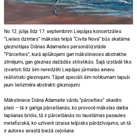
No 12. jūlija līdz 17. septembrim Liepājas koncertzāles
“Lielais dzintars” mākslas telpā “Civita Nova” būs skatāma
gleznotājas Diānas Adamaites personālizstāde
“Pārcelties”, kurā aplūkojami gan mākslinieces abstraktie
zīmējumi, gan gleznas dažādās stilistikās. Šajā izstādē tiks
izvietoti līdz šim neredzēti Liepājas jūrmalas ainavu
reālistiski gleznojumi. Tāpat speciāli šim notikumam tapuši
jauni lielizmēra abstrakti gleznojumi.
Māksliniece Diāna Adamaite vārdu “pārcelties” skaidro
plaši – tā ir garīga pārcelšanās, ko provocē mākslas darba
tapšanas brīdis, tā ir pārcelšanās no taustāmas pasaules
metafiziskā, ko uztverē izraisa telpisks pārdzīvojums, un tā
ir autores ierastā biežā ceļošana.