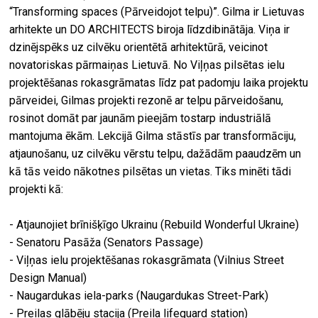
“Transforming spaces (Pārveidojot telpu)”. Gilma ir Lietuvas
arhitekte un DO ARCHITECTS biroja līdzdibinātāja. Viņa ir
dzinējspēks uz cilvēku orientētā arhitektūrā, veicinot
novatoriskas pārmaiņas Lietuvā. No Viļņas pilsētas ielu
projektēšanas rokasgrāmatas līdz pat padomju laika projektu
pārveidei, Gilmas projekti rezonē ar telpu pārveidošanu,
rosinot domāt par jaunām pieejām tostarp industriālā
mantojuma ēkām. Lekcijā Gilma stāstīs par transformāciju,
atjaunošanu, uz cilvēku vērstu telpu, dažādām paaudzēm un
kā tās veido nākotnes pilsētas un vietas. Tiks minēti tādi
projekti kā:
- Atjaunojiet brīnišķīgo Ukrainu (Rebuild Wonderful Ukraine)
- Senatoru Pasāža (Senators Passage)
- Viļņas ielu projektēšanas rokasgrāmata (Vilnius Street
Design Manual)
- Naugardukas iela-parks (Naugardukas Street-Park)
- Preilas glābēju stacija (Preila lifeguard station)