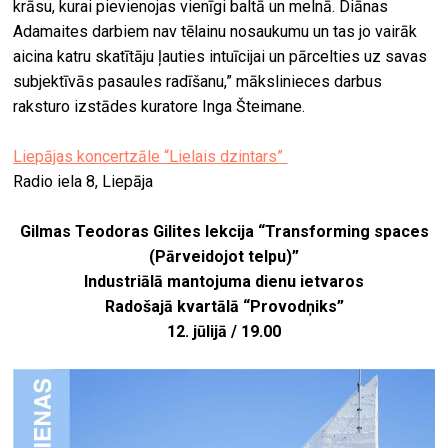
krāsu, kurai pievienojas vienīgi baltā un melnā. Diānas
Adamaites darbiem nav tēlainu nosaukumu un tas jo vairāk
aicina katru skatītāju ļauties intuīcijai un pārcelties uz savas
subjektīvās pasaules radīšanu,” mākslinieces darbus
raksturo izstādes kuratore Inga Šteimane.
Liepājas koncertzāle “Lielais dzintars”
Radio iela 8, Liepāja
Gilmas Teodoras Gilites lekcija “Transforming spaces
(Pārveidojot telpu)”
Industriālā mantojuma dienu ietvaros
Radošajā kvartālā “Provodņiks”
12. jūlijā / 19.00