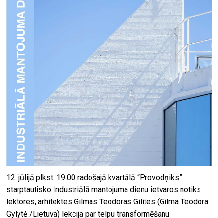
12. jūlijā plkst. 19.00 radošajā kvartālā “Provodņiks”
starptautisko Industriālā mantojuma dienu ietvaros notiks
lektores, arhitektes Gilmas Teodoras Gilites (Gilma Teodora
Gylytė /Lietuva) lekcija par telpu transformēšanu