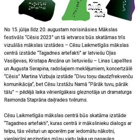
No 15. jūlija līdz 20. augustam norisināsies Mākslas
festivāls “Cēsis 2023” un tā ietvaros būs skatāmas trīs
vizuālās mākslas izstādes – Cēsu Laikmetīgās mākslas
centrā izstāde “Tagadnes artefakti” ar latviešu Oļas
Vasiļjevas, Kristapa Ancāna un lietuviešu – Linas Lapelītes
un Augusta Serapina, radošajiem meklējumiem, koncertzālē
“Cēsis” Martina Vizbuļa izstāde “Divu toņu daudzfrekvenču
komunikācija”, bet Cēsu Izstāžu Namā “Pārāk tuvu, pārāk
tālu” – pēdējā laika vērienīgākais gleznotāja un dramaturga
Raimonda Staprāna daiļrades tvērums.
Cēsu Laikmetīgās mākslas centrā būs skatāma izstāde
“Tagadnes artefakti”, kuras centrā ir mākslinieku dialogs ar
telpu, tās vēsturi un apcerēm par iedomātu nākotni,
vienlaicīgi apzinoties mūsu vietu laika un pasaules