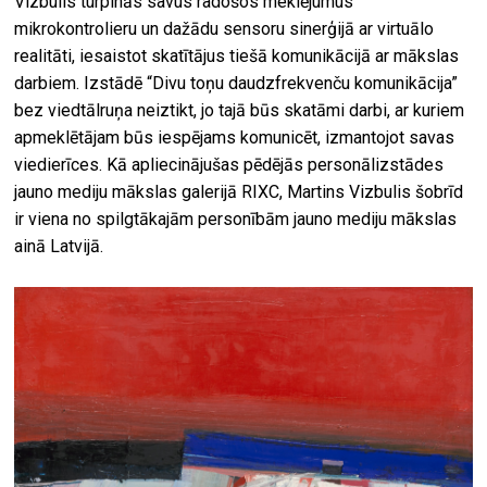
Vizbulis turpinās savus radošos meklējumus
mikrokontrolieru un dažādu sensoru sinerģijā ar virtuālo
realitāti, iesaistot skatītājus tiešā komunikācijā ar mākslas
darbiem. Izstādē “Divu toņu daudzfrekvenču komunikācija”
bez viedtālruņa neiztikt, jo tajā būs skatāmi darbi, ar kuriem
apmeklētājam būs iespējams komunicēt, izmantojot savas
viedierīces. Kā apliecinājušas pēdējās personālizstādes
jauno mediju mākslas galerijā RIXC, Martins Vizbulis šobrīd
ir viena no spilgtākajām personībām jauno mediju mākslas
ainā Latvijā.