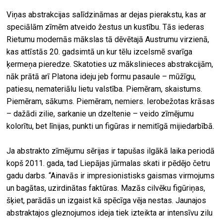
Viņas abstrakcijas salīdzināmas ar dejas pierakstu, kas ar
speciālām zīmēm atveido žestus un kustību. Tās iederas
Rietumu modernās mākslas tā dēvētajā Austrumu virzienā,
kas attīstās 20. gadsimtā un kur tēlu izcelsmē svarīga
ķermeņa pieredze. Skatoties uz mākslinieces abstrakcijām,
nāk prātā arī Platona ideju jeb formu pasaule – mūžīgu,
patiesu, nemateriālu lietu valstība. Piemēram, skaistums.
Piemēram, sākums. Piemēram, nemiers. Ierobežotas krāsas
– dažādi zilie, sarkanie un dzeltenie – veido zīmējumu
kolorītu, bet līnijas, punkti un figūras ir nemitīgā mijiedarbībā.
Ja abstrakto zīmējumu sērijas ir tapušas ilgākā laika periodā
kopš 2011. gada, tad Liepājas jūrmalas skati ir pēdējo četru
gadu darbs. “Ainavās ir impresionistisks gaismas virmojums
un bagātas, uzirdinātas faktūras. Mazās cilvēku figūriņas,
šķiet, parādās un izgaist kā spēcīga vēja nestas. Jaunajos
abstraktajos gleznojumos ideja tiek izteikta ar intensīvu zilu