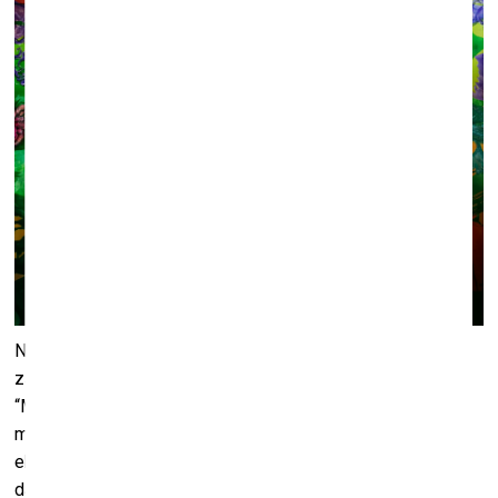
No 13.jūlija līdz 16. septembrim Aspazijas mājas izstāžu
zālē būs skatām Veltas Emīlijas Platupes izstāde
“Maģiskās jūras būtnes. Kur tās mīt?”. 4. Starptautiskās
mākslas biennāles “Marīna 2023” ietvaros rīkotā
ekspozīcija atklās Aspazijas radīto jūras pasauli, kurā mīt
dažādas mītiskas un maģiskas radības.