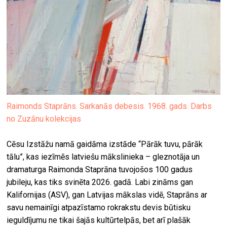
Raimonds Staprāns. Sarkanās debesis. 1968. gads. Darbs
no Zuzānu kolekcijas
Cēsu Izstāžu namā gaidāma izstāde “Pārāk tuvu, pārāk
tālu”, kas iezīmēs latviešu mākslinieka – gleznotāja un
dramaturga Raimonda Staprāna tuvojošos 100 gadus
jubileju, kas tiks svinēta 2026. gadā. Labi zināms gan
Kalifornijas (ASV), gan Latvijas mākslas vidē, Staprāns ar
savu nemainīgi atpazīstamo rokrakstu devis būtisku
ieguldījumu ne tikai šajās kultūrtelpās, bet arī plašāk