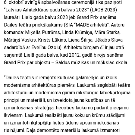
6. oktobrī svinīgā apbalvošanas ceremonijā tika paziņoti
“Latvijas Arhitektūras gada balvas 2023” (LAGB 2023)
laureāti. Lielo gada balvu 2023 jeb Grand Prix saņēma
Dailes teātra priekšlaukums (SIA “MADE arhitekti”. Autoru
komanda: Miķelis Putrāms, Linda Krūmiņa, Māra Starka,
Mārtiņš Vaskis, Krists Lūkins, Liena Šiliņa, Jēkabs Slava
sadarbībā ar Evelīnu Ozolu). Arhitektu birojam šī ir jau otrā
saņemtā Lielā gada balva, kad 2012. gadā birojs saņēma
Grand Prix par objektu – Saldus mūzikas un mākslas skola.
“Dailes teātris ir iemīļots kultūras galamērķis un izcils
modernisma arhitektūras piemērs. Laukumā saglabāti teātra
arhitektūrai un modernisma garam raksturīgie labiekārtojuma
principi un materiāli, un izveidota jauna kustības un tā
izmantošanas stratēģija, tiecoties laukumu padarīt pieejamu
ikvienam. Laukumā realizēti jaunu koku un krūmu stādījumi
un izmantoti ilgtspējīgi lietus ūdens apsaimniekošanas
risinājumi. Daļa demontēto materiālu laukumā izmantoti