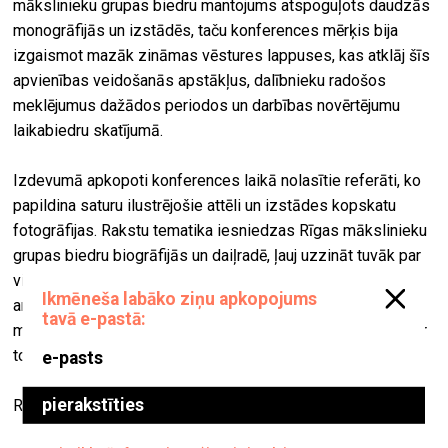
mākslinieku grupas biedru mantojums atspoguļots daudzās
monogrāfijās un izstādēs, taču konferences mērķis bija
izgaismot mazāk zināmas vēstures lappuses, kas atklāj šīs
apvienības veidošanās apstākļus, dalībnieku radošos
meklējumus dažādos periodos un darbības novērtējumu
laikabiedru skatījumā.
Izdevumā apkopoti konferences laikā nolasītie referāti, ko
papildina saturu ilustrējošie attēli un izstādes kopskatu
fotogrāfijas. Rakstu tematika iesniedzas Rīgas mākslinieku
grupas biedru biogrāfijās un daiļradē, ļauj uzzināt tuvāk par
viņu sakariem ar Eiropas mākslas centriem, īpaši Parīzi, kā
arī iepazīstina ar materiāliem par tālaika jaunajiem
māksliniekiem, kuri, nebūdami grupas sastāvā, saglabāja ar
to ciešu saikni.
Rakstu krājuma publikāciju teksti latviešu un angļu valodā.