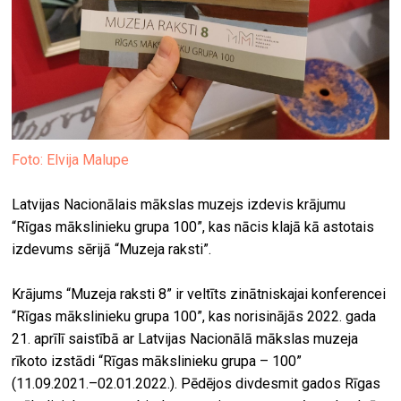
Foto: Elvija Malupe
Latvijas Nacionālais mākslas muzejs izdevis krājumu
“Rīgas mākslinieku grupa 100”, kas nācis klajā kā astotais
izdevums sērijā “Muzeja raksti”.
Krājums “Muzeja raksti 8” ir veltīts zinātniskajai konferencei
“Rīgas mākslinieku grupa 100”, kas norisinājās 2022. gada
21. aprīlī saistībā ar Latvijas Nacionālā mākslas muzeja
rīkoto izstādi “Rīgas mākslinieku grupa – 100”
(11.09.2021.–02.01.2022.). Pēdējos divdesmit gados Rīgas