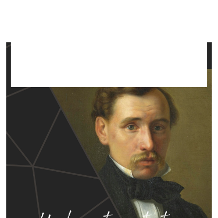
Valmieras muzeja Izstāžu namā
13. oktobris–17. novembris