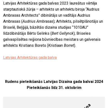
Latvijas Arhitektūras gada balvas 2023 laureātus vērtēja
starptautiskā žūrija – arhitekts un arhitektu biroja “Audrius
Ambrasas Architects” dibinātājs un vadītājs Audrius
Ambrasas (
Audrius Ambrasas
); Arhitekts, pilsētplānotājs un
Briselē, Beļģijā, bāzētās dizaina studijas “1010AU”
līdzdibinātājs Bērts Gelinks (
Bert Gellynck
); Briseles
galvaspilsētas reģiona būvniecības meistars un galvenais
arhitekts Kristians Borets (
Kristiaan Borret
).
Latvijas Arhitektūras gada balva
Rudens pieteikšanās Latvijas Dizaina gada balvai 2024
Pieteikšanās līdz 31. oktobrim