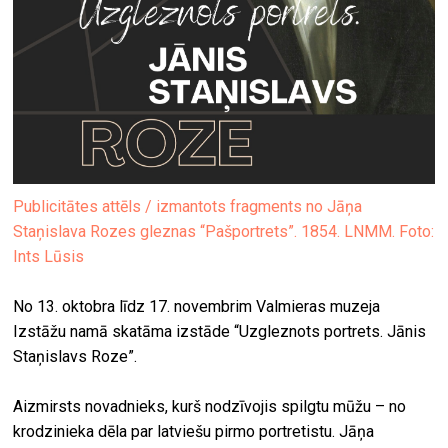
Publicitātes attēls / izmantots fragments no Jāņa
Staņislava Rozes gleznas “Pašportrets”. 1854. LNMM. Foto:
Ints Lūsis
No 13. oktobra līdz 17. novembrim Valmieras muzeja
Izstāžu namā skatāma izstāde “Uzgleznots portrets. Jānis
Staņislavs Roze”.
Aizmirsts novadnieks, kurš nodzīvojis spilgtu mūžu – no
krodzinieka dēla par latviešu pirmo portretistu. Jāņa