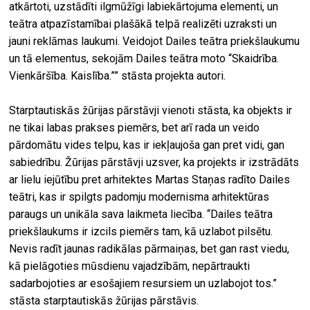
atkārtoti, uzstādīti ilgmūžīgi labiekārtojuma elementi, un
teātra atpazīstamībai plašākā telpā realizēti uzraksti un
jauni reklāmas laukumi. Veidojot Dailes teātra priekšlaukumu
un tā elementus, sekojām Dailes teātra moto “Skaidrība.
Vienkāršība. Kaislība.”” stāsta projekta autori.
Starptautiskās žūrijas pārstāvji vienoti stāsta, ka objekts ir
ne tikai labas prakses piemērs, bet arī rada un veido
pārdomātu vides telpu, kas ir iekļaujoša gan pret vidi, gan
sabiedrību. Žūrijas pārstāvji uzsver, ka projekts ir izstrādāts
ar lielu iejūtību pret arhitektes Martas Staņas radīto Dailes
teātri, kas ir spilgts padomju modernisma arhitektūras
paraugs un unikāla sava laikmeta liecība. “Dailes teātra
priekšlaukums ir izcils piemērs tam, kā uzlabot pilsētu.
Nevis radīt jaunas radikālas pārmaiņas, bet gan rast viedu,
kā pielāgoties mūsdienu vajadzībām, nepārtraukti
sadarbojoties ar esošajiem resursiem un uzlabojot tos.”
stāsta starptautiskās žūrijas pārstāvis.