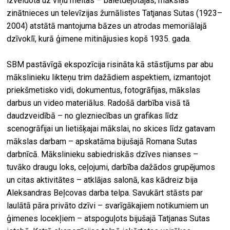
izveidota uz viņu meitas – baletdejotājas, mākslas
zinātnieces un televīzijas žurnālistes Tatjanas Sutas (1923–
2004) atstātā mantojuma bāzes un atrodas memoriālajā
dzīvoklī, kurā ģimene mitinājusies kopš 1935. gada.
SBM pastāvīgā ekspozīcija risināta kā stāstījums par abu
mākslinieku likteņu trim dažādiem aspektiem, izmantojot
priekšmetisko vidi, dokumentus, fotogrāfijas, mākslas
darbus un video materiālus. Radošā darbība visā tā
daudzveidībā – no glezniecības un grafikas līdz
scenogrāfijai un lietišķajai mākslai, no skices līdz gatavam
mākslas darbam – apskatāma bijušajā Romana Sutas
darbnīcā. Mākslinieku sabiedriskās dzīves nianses –
tuvāko draugu loks, ceļojumi, darbība dažādos grupējumos
un citas aktivitātes – atklājas salonā, kas kādreiz bija
Aleksandras Beļcovas darba telpa. Savukārt stāsts par
laulātā pāra privāto dzīvi – svarīgākajiem notikumiem un
ģimenes locekļiem – atspoguļots bijušajā Tatjanas Sutas