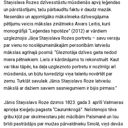
Staņislava Rozes dzīvesstāstu mūsdienās apvij leģendas
un pārstāstījumi, taču pārbaudītu faktu ir daudz mazāk.
Nesenāko un apjomīgāko mākslinieka dzīvesgājuma
pētījumu veicis mākslas zinātnieks Aivars Leitis, kurš
monogrāfijā “Leģendas hipotēze” (2012) ar vārdiem
uzgleznojis Jāņa Staņislava Rozes portretu – savu versiju
par vienu no noslēpumainākajām personībām latviešu
mākslas agrīnajā posmā: “Gleznotāja dzīves gaita nedod
miera pētniekiem. Liels ir kārdinājums to rekonstruēt. Kaut
vai tikai tāpēc, ka daļa uzgleznoto portretu ir nozīmīgi arī
mūsdienās, un būtu tuvredzīgi viņa talantu novērtēt par
zemu. Turklāt savulaik Jānis Staņislavs Roze latviešu
mākslā ar dažiem saviem sasniegumiem ir bijis pirmais.”
Jānis Staņislavs Roze dzimis 1823. gada 3. aprīlī Valmieras
apriņķa Ķieģeļu pagasta “Caurumkrogā”. Neīstenojis tēva
gribu kļūt par skolmeistaru pēc mācībām Palsmanē un īsu
brīdi pastrādājis par muižas pārvaldnieku Sinolē, viņš devās