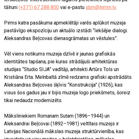
tālruni
(+371) 67 288 800
vai e-pastu
sbm@lnmm.lv
.
Pirms katra pasākuma apmeklētāji varēs aplūkot muzeja
pastāvīgo ekspozīciju un aktuālo izstādi “Iekšējie dialogi.
Aleksandras Beļcovas dienasgrāmatas un vēstules”.
Vēl viens notikums muzeja dzīvē ir jaunas grafiskās
identitātes tapšana, pie kuras strādājuši arhitektūras
studijas “Studio SIJA” vadītāji, arhitekti Artūrs Tols un
Kristiāna Erta. Melnbaltā zīmē redzams grafiski apstrādāts
Aleksandras Beļcovas šķīvis “Konstrukcija” (1926), kas
visus šos gadus jau ir bijis muzeja logo priekšmets, šoreiz
tikai nedaudz modernizēts.
Māksliniekiem Romanam Sutam (1896–1944) un
Aleksandrai Beļcovai (1892–1981) veltītais muzejs ir
Latvijas Nacionālā mākslas muzeja struktūrvienība, kas