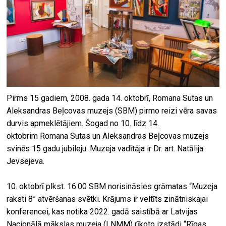
Pirms 15 gadiem, 2008. gada 14. oktobrī, Romana Sutas un
Aleksandras Beļcovas muzejs (SBM) pirmo reizi vēra savas
durvis apmeklētājiem. Šogad no 10. līdz 14.
oktobrim Romana Sutas un Aleksandras Beļcovas muzejs
svinēs 15 gadu jubileju. Muzeja vadītāja ir Dr. art. Natālija
Jevsejeva.
10. oktobrī plkst. 16.00 SBM norisināsies grāmatas “Muzeja
raksti 8” atvēršanas svētki. Krājums ir veltīts zinātniskajai
konferencei, kas notika 2022. gadā saistībā ar Latvijas
Nacionālā mākslas muzeja (LNMM) rīkoto izstādi “Rīgas