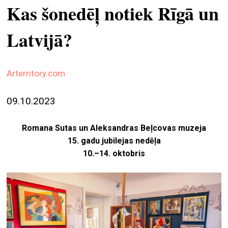
Kas šonedēļ notiek Rīgā un
ekrā
spiri
Latvijā?
by
arte
Arterritory.com
gale
ener
09.10.2023
arte
izde
Romana Sutas un Aleksandras Beļcovas muzeja
15. gadu jubilejas nedēļa
par
10.–14. oktobris
mu
meklēt