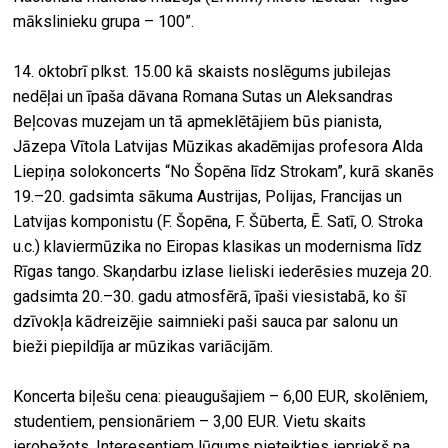
mākslinieku grupa – 100”.
14. oktobrī plkst. 15.00 kā skaists noslēgums jubilejas
nedēļai un īpaša dāvana Romana Sutas un Aleksandras
Beļcovas muzejam un tā apmeklētājiem būs pianista,
Jāzepa Vītola Latvijas Mūzikas akadēmijas profesora Alda
Liepiņa solokoncerts “No Šopēna līdz Strokam”, kurā skanēs
19.–20. gadsimta sākuma Austrijas, Polijas, Francijas un
Latvijas komponistu (F. Šopēna, F. Šūberta, Ē. Satī, O. Stroka
u.c.) klaviermūzika no Eiropas klasikas un modernisma līdz
Rīgas tango. Skaņdarbu izlase lieliski iederēsies muzeja 20.
gadsimta 20.–30. gadu atmosfērā, īpaši viesistabā, ko šī
dzīvokļa kādreizējie saimnieki paši sauca par salonu un
bieži piepildīja ar mūzikas variācijām.
Koncerta biļešu cena: pieaugušajiem – 6,00 EUR, skolēniem,
studentiem, pensionāriem – 3,00 EUR. Vietu skaits
ierobežots. Interesentiem lūgums pieteikties iepriekš pa