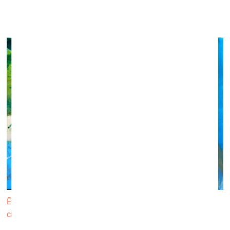
Jūrmalas muzejā
11. oktobris–30. decembris
Ērika Kumerova. Jāņu nakts. 2023. Audekls, akrils. 90 x 120
cm