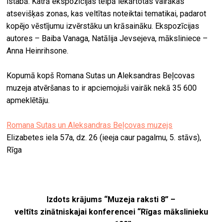
istabā. Katrā ekspozīcijas telpā iekārtotas vairākas
atsevišķas zonas, kas veltītas noteiktai tematikai, padarot
kopējo vēstījumu izvērstāku un krāsaināku. Ekspozīcijas
autores – Baiba Vanaga, Natālija Jevsejeva, māksliniece –
Anna Heinrihsone.
Kopumā kopš Romana Sutas un Aleksandras Beļcovas
muzeja atvēršanas to ir apciemojuši vairāk nekā 35 600
apmeklētāju.
Romana Sutas un Aleksandras Beļcovas muzejs
Elizabetes iela 57a, dz. 26 (ieeja caur pagalmu, 5. stāvs),
Rīga
Izdots krājums “Muzeja raksti 8” –
veltīts zinātniskajai konferencei “Rīgas mākslinieku