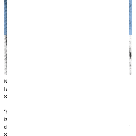
No 13. oktobra līdz 17. novembrim Valmieras muzeja
Izstāžu namā būs skatāma Karīnas Vītiņas un Mārtiņa
Skujas izstāde “Mākslinieka vārds paliks vēsturē”.
“Kad Staņislavs Roze saprata, ka ar klasisku mākslas
izstādes pieminēšanu avīzes lappusēs ir par maz, viņš
drosmīgi pasludināja: “Lāzeri, mašīnas un AI, esmu gatavs!”
Svinot 200 gadu jubileju, Staņislavs Roze turpina radīt