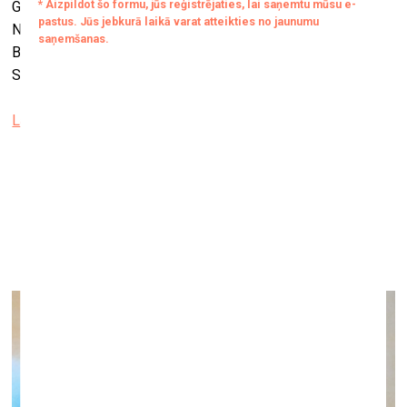
Grāmatu var iegādāties muzeju veikalos Latvijas
Nacionālajā mākslas muzejā, Mākslas muzejā RĪGAS
BIRŽA, Dekoratīvās mākslas un dizaina muzejā, Romana
Sutas un Aleksandras Beļcovas muzejā.
Latvijas Nacionālais mākslas muzejs
Baibas Māzeres jubilejas izstāde “Laiks joko…”
Jūrmalas muzejā
11.oktobris–30.decembris