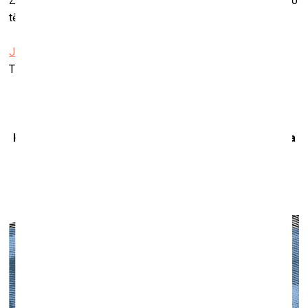
Zemītis, kurš izstādē rotaļājas ar priekšstatiem par moderno
tēlniecību un formu vienkāršību.
Jūrmalas muzejs
Tirgoņu iela 29, Majori
Karīnas Vītiņas un Mārtiņa Skujas izstāde “Mākslinieka
vārds paliks vēsturē”
Valmieras muzeja Izstāžu namā
13. oktobris–17. novembris