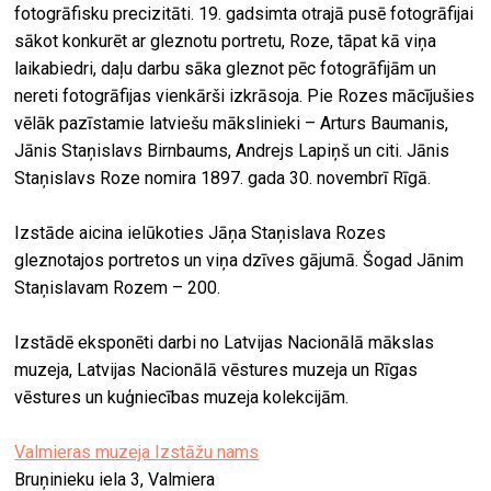
fotogrāfisku precizitāti. 19. gadsimta otrajā pusē fotogrāfijai
sākot konkurēt ar gleznotu portretu, Roze, tāpat kā viņa
laikabiedri, daļu darbu sāka gleznot pēc fotogrāfijām un
nereti fotogrāfijas vienkārši izkrāsoja. Pie Rozes mācījušies
vēlāk pazīstamie latviešu mākslinieki – Arturs Baumanis,
Jānis Staņislavs Birnbaums, Andrejs Lapiņš un citi. Jānis
Staņislavs Roze nomira 1897. gada 30. novembrī Rīgā.
Izstāde aicina ielūkoties Jāņa Staņislava Rozes
gleznotajos portretos un viņa dzīves gājumā. Šogad Jānim
Staņislavam Rozem – 200.
Izstādē eksponēti darbi no Latvijas Nacionālā mākslas
muzeja, Latvijas Nacionālā vēstures muzeja un Rīgas
vēstures un kuģniecības muzeja kolekcijām.
Valmieras muzeja Izstāžu nams
Bruņinieku iela 3, Valmiera