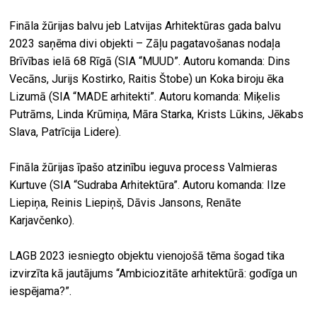
Fināla žūrijas balvu jeb Latvijas Arhitektūras gada balvu
2023 saņēma divi objekti – Zāļu pagatavošanas nodaļa
Brīvības ielā 68 Rīgā (SIA “MUUD”. Autoru komanda: Dins
Vecāns, Jurijs Kostirko, Raitis Štobe) un Koka biroju ēka
Lizumā (SIA “MADE arhitekti”. Autoru komanda: Miķelis
Putrāms, Linda Krūmiņa, Māra Starka, Krists Lūkins, Jēkabs
Slava, Patrīcija Lidere).
Fināla žūrijas īpašo atzinību ieguva process Valmieras
Kurtuve (SIA “Sudraba Arhitektūra”. Autoru komanda: Ilze
Liepiņa, Reinis Liepiņš, Dāvis Jansons, Renāte
Karjavčenko).
LAGB 2023 iesniegto objektu vienojošā tēma šogad tika
izvirzīta kā jautājums “Ambiciozitāte arhitektūrā: godīga un
iespējama?”.