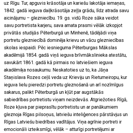
uz Rīgu. Tur, apguvis krāsotāja un kariešu lakotāja iemaņas,
1842. gadā ieguva daiļkrāsotāja zeļļa grādu, līdz atrada savu
aicinājumu – glezniecību. 19. gs. vidū Roze sāka veidot
savu portretista karjeru, sava amata prasmi vēlāk izkopjot
privātās studijās Pēterburgā un Minhenē, tādējādi viņa
portretu glezniecībā dominēja krievu un vācu glezniecības
skolas iespaidi. Pēc iesnieguma Pēterburgas Mākslas
akadēmijā 1854. gadā viņš ieguva brīvmākslinieka atestātu,
savukārt 1861. gadā kā pirmais no latviešiem ieguva
akadēmiķa nosaukumu. Neskatoties uz to, ka Jāņa
Staņislava Rozes ceļš veda uz Krieviju un Rietumeiropu, kur
ieguva lielu pieredzi portretu gleznošanā un arī nozīmīgus
sakarus, palikt Pēterburgā un kļūt par augstākās
sabiedrības portretistu viņam neizdevās. Atgriežoties Rīgā,
Roze kļuva par pieprasītu portretistu un ar panākumiem
gleznoja Rīgas pilsoņus, latviešu inteliģences pārstāvjus un
Rīgas Latviešu biedrības vadītājus. Viņa agrīnie portreti ir
emocionāli izteiksmīgi, vēlāk – atturīgi portretējumi ar