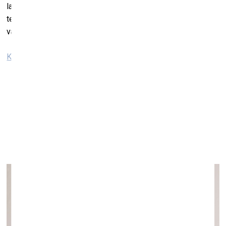
labestību! Jā, iespējams, mēs gribam arī grēku!” tā par
telpas ieceri teic koncertzāles “Latvija” mākslinieciskais
vadītājs Miks Magone.
Koncertzāle “Latvija”
Andreja Prigačeva izstāde “Rūķi prāto, kas ir
pornogrāfija”
Galerijā “Bastejs”
Līdz 13. jūnijam