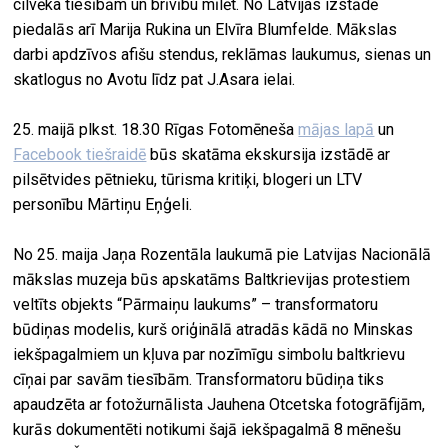
cilvēka tiesībām un brīvību mīlēt. No Latvijas izstādē
piedalās arī Marija Rukina un Elvīra Blumfelde. Mākslas
darbi apdzīvos afišu stendus, reklāmas laukumus, sienas un
skatlogus no Avotu līdz pat J.Asara ielai.
25. maijā plkst. 18.30 Rīgas Fotomēneša
mājas lapā
un
Facebook tiešraidē
būs skatāma ekskursija izstādē ar
pilsētvides pētnieku, tūrisma kritiķi, blogeri un LTV
personību Mārtiņu Eņģeli.
No 25. maija Jaņa Rozentāla laukumā pie Latvijas Nacionālā
mākslas muzeja būs apskatāms Baltkrievijas protestiem
veltīts objekts “Pārmaiņu laukums” – transformatoru
būdiņas modelis, kurš oriģinālā atradās kādā no Minskas
iekšpagalmiem un kļuva par nozīmīgu simbolu baltkrievu
cīņai par savām tiesībām. Transformatoru būdiņa tiks
apaudzēta ar fotožurnālista Jauhena Otcetska fotogrāfijām,
kurās dokumentēti notikumi šajā iekšpagalmā 8 mēnešu