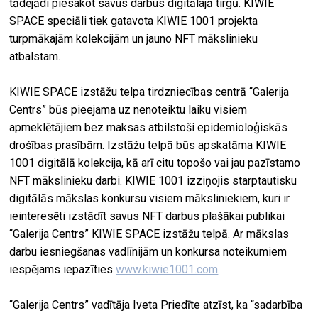
tādējādi piesakot savus darbus digitālajā tirgū. KIWIE
SPACE speciāli tiek gatavota KIWIE 1001 projekta
turpmākajām kolekcijām un jauno NFT mākslinieku
atbalstam.
KIWIE SPACE izstāžu telpa tirdzniecības centrā “Galerija
Centrs” būs pieejama uz nenoteiktu laiku visiem
apmeklētājiem bez maksas atbilstoši epidemioloģiskās
drošības prasībām. Izstāžu telpā būs apskatāma KIWIE
1001 digitālā kolekcija, kā arī citu topošo vai jau pazīstamo
NFT mākslinieku darbi. KIWIE 1001 izziņojis starptautisku
digitālās mākslas konkursu visiem māksliniekiem, kuri ir
ieinteresēti izstādīt savus NFT darbus plašākai publikai
“Galerija Centrs” KIWIE SPACE izstāžu telpā. Ar mākslas
darbu iesniegšanas vadlīnijām un konkursa noteikumiem
iespējams iepazīties
www.kiwie1001.com
.
“Galerija Centrs” vadītāja Iveta Priedīte atzīst, ka “sadarbība