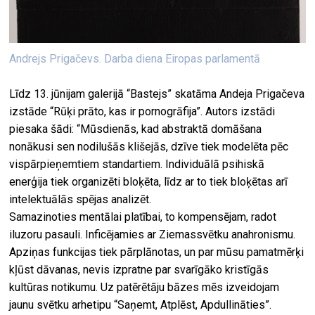
Andrejs Prigačevs. Darba diena Eiropas parlamentā
Līdz 13. jūnijam galerijā “Bastejs” skatāma Andeja Prigačeva
izstāde “Rūķi prāto, kas ir pornogrāfija”. Autors izstādi
piesaka šādi: “Mūsdienās, kad abstraktā domāšana
nonākusi sen nodilušās klišejās, dzīve tiek modelēta pēc
vispārpieņemtiem standartiem. Individuālā psihiskā
enerģija tiek organizēti bloķēta, līdz ar to tiek bloķētas arī
intelektuālās spējas analizēt.
Samazinoties mentālai platībai, to kompensējam, radot
iluzoru pasauli. Inficējamies ar Ziemassvētku anahronismu.
Apziņas funkcijas tiek pārplānotas, un par mūsu pamatmērķi
kļūst dāvanas, nevis izpratne par svarīgāko kristīgās
kultūras notikumu. Uz patērētāju bāzes mēs izveidojam
jaunu svētku arhetipu “Saņemt, Atplēst, Apdullināties”.