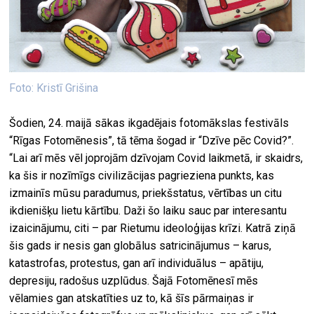
Foto: Kristī Grišina
Šodien, 24. maijā sākas ikgadējais fotomākslas festivāls
“Rīgas Fotomēnesis”, tā tēma šogad ir “Dzīve pēc Covid?”.
“Lai arī mēs vēl joprojām dzīvojam Covid laikmetā, ir skaidrs,
ka šis ir nozīmīgs civilizācijas pagrieziena punkts, kas
izmainīs mūsu paradumus, priekšstatus, vērtības un citu
ikdienišķu lietu kārtību. Daži šo laiku sauc par interesantu
izaicinājumu, citi – par Rietumu ideoloģijas krīzi. Katrā ziņā
šis gads ir nesis gan globālus satricinājumus – karus,
katastrofas, protestus, gan arī individuālus – apātiju,
depresiju, radošus uzplūdus. Šajā Fotomēnesī mēs
vēlamies gan atskatīties uz to, kā šīs pārmaiņas ir