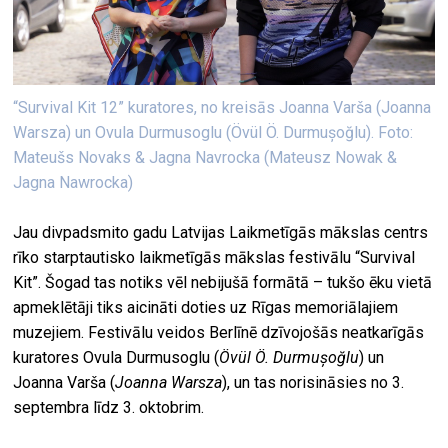
“Survival Kit 12” kuratores, no kreisās Joanna Varša (Joanna
Warsza) un Ovula Durmusoglu (Övül Ö. Durmușoğlu). Foto:
Mateušs Novaks & Jagna Navrocka (Mateusz Nowak &
Jagna Nawrocka)
Jau divpadsmito gadu Latvijas Laikmetīgās mākslas centrs
rīko starptautisko laikmetīgās mākslas festivālu “Survival
Kit”. Šogad tas notiks vēl nebijušā formātā – tukšo ēku vietā
apmeklētāji tiks aicināti doties uz Rīgas memoriālajiem
muzejiem. Festivālu veidos Berlīnē dzīvojošās neatkarīgās
kuratores Ovula Durmusoglu (
Övül Ö. Durmușoğlu
) un
Joanna Varša (
Joanna Warsza
), un tas norisināsies no 3.
septembra līdz 3. oktobrim.