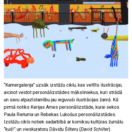
“Kamergalerija” uzsāk izstāžu ciklu, kas veltīts ilustrācijai,
aicinot veidot personālizstādes māksliniekus, kuri strādā
un savu atpazīstamību jau ieguvuši ilustrācijas žanrā. Kā
pirmā notiks Kerijas Arnes personālizstāde, kurai sekos
Paula Rietuma un Rebekas Lukošus personālizstādes.
Izstāžu cikls notiek sadarbībā ar komiksu kultūras žurnālu
“kuš!” un vieskuratoru Dāvidu Šilteru (
David Schilter
).