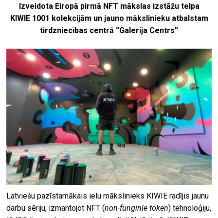
Izveidota Eiropā pirmā NFT mākslas izstāžu telpa
KIWIE 1001 kolekcijām un jauno mākslinieku atbalstam
tirdzniecības centrā “Galerija Centrs”
Latviešu pazīstamākais ielu mākslinieks KIWIE radījis jaunu
darbu sēriju, izmantojot NFT (
non-funginle token
) tehnoloģiju,