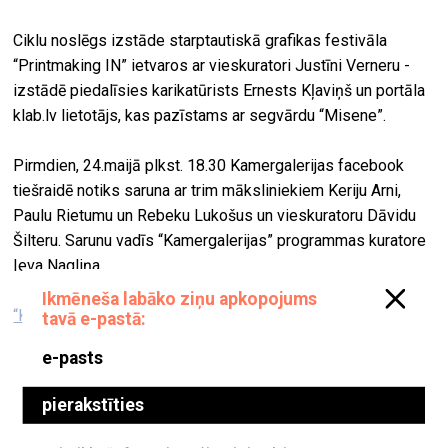
Ciklu noslēgs izstāde starptautiskā grafikas festivāla
“Printmaking IN” ietvaros ar vieskuratori Justīni Verneru -
izstādē piedalīsies karikatūrists Ernests Kļaviņš un portāla
klab.lv lietotājs, kas pazīstams ar segvārdu “Misene”.
Pirmdien, 24.maijā plkst. 18.30 Kamergalerijas facebook
tiešraidē notiks saruna ar trim māksliniekiem Keriju Arni,
Paulu Rietumu un Rebeku Lukošus un vieskuratoru Dāvidu
Šilteru. Sarunu vadīs “Kamergalerijas” programmas kuratore
Ieva Nagliņa.
“Kamergalerija”
Miķeļa Mūrnieka personālizstāde “Visual pleasure
theory”