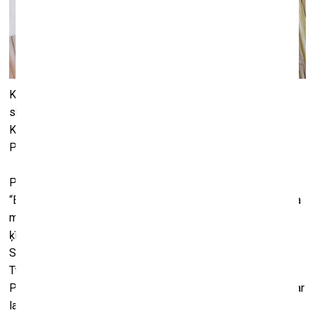
Kultūras centra Grata JJ galerija MuseumLV galerijas
skatlogos filiālē (Ausekļa ielā 5) skatāma mākslinieces
Kristīnes Rubenes personālizstāde “Balts, Sarkans,
Pelēks”.
Pati māksliniece savas izstādes ideju raksturo šādi:
“BALTS. Viss iesākas ar pienu. Dzīvības sākums. Bez piena
mēs nevaram ienākt un palikt šai pasaulē. Piena upes un
ķīseļa krasti.
SARKANS. Mūžīgi zemeņu lauki. Nevainīgs prieks un laime.
Tveicīga vasara un salda smarža.
PELĒKS. Galds. Es gribētu ticēt, ka tieši galds mūs veido par
labākiem un gudrākiem cilvēkiem. Galds nodala no