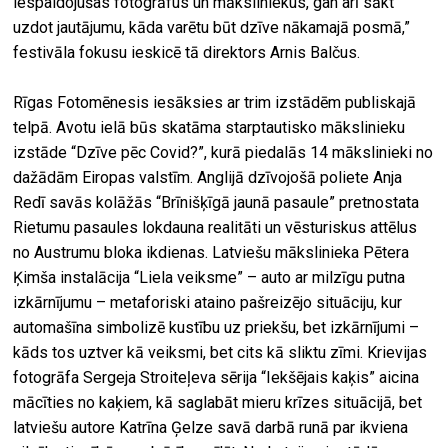
iespaidojušas fotogrāfus un māksliniekus, gan arī sākt
uzdot jautājumu, kāda varētu būt dzīve nākamajā posmā,”
festivāla fokusu ieskicē tā direktors Arnis Balčus.
Rīgas Fotomēnesis iesāksies ar trim izstādēm publiskajā
telpā. Avotu ielā būs skatāma starptautisko mākslinieku
izstāde “Dzīve pēc Covid?”, kurā piedalās 14 mākslinieki no
dažādām Eiropas valstīm. Anglijā dzīvojošā poliete Anja
Redī savās kolāžās “Brīnišķīgā jaunā pasaule” pretnostata
Rietumu pasaules lokdauna realitāti un vēsturiskus attēlus
no Austrumu bloka ikdienas. Latviešu mākslinieka Pētera
Ķimša instalācija “Liela veiksme” – auto ar milzīgu putna
izkārnījumu – metaforiski ataino pašreizējo situāciju, kur
automašīna simbolizē kustību uz priekšu, bet izkārnījumi –
kāds tos uztver kā veiksmi, bet cits kā sliktu zīmi. Krievijas
fotogrāfa Sergeja Stroiteļeva sērija “Iekšējais kaķis” aicina
mācīties no kaķiem, kā saglabāt mieru krīzes situācijā, bet
latviešu autore Katrīna Ģelze savā darbā runā par ikviena