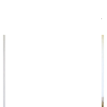
Kristīnes Rubenes personālizstāde “Balts, Sarkans,
Pelēks”
Kultūras centra GrataJJ mākslas galerijas MuseumLV
filiāles
skatlogos