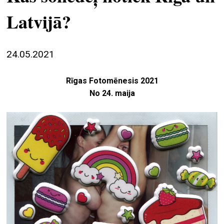
ekrā
Latvijā?
spiri
by
24.05.2021
arte
gale
Rīgas Fotomēnesis 2021
ener
No 24. maija
arte
izde
par
mu
meklēt