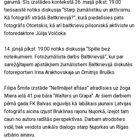
garumā. Šīs izstādes kontekstā 26. maijā plkst. 19.00
tiešsaistē notiks diskusija “Starp žurnālistiku un aktīvismu.
Kā fotogrāfi strādā Baltkrievijā?”, kurā piedalīsies pats
fotogrāfs Otcetskis, kā arī baltkrievu pilsoniskā aktīviste un
fotoredaktore Jūlija Volčoka.
14. jūnijā plkst. 19.00 notiks diskusija “Spēle bez
noteikumiem. Fotožurnālista darbs Baltkrievijā”, kur par
sarežģītajiem apstākļiem žurnālistiem Baltkrievijā diskutēs
fotoreportieri Irina Arakhovskaja un Dmitrijs Bruško.
Filipa Šmita izstāde “Nelīmējiet afišas” atradīsies uz žoga
Miera ielā 41 pie bāra “Walters un Grapa”. Ar šiem darbiem
pērnā gada FK Balvas ieguvējs kā labākais jaunais Latvijas
fotogrāfs aicina izjust Bruklinas rajonu Ņujorkā, izejot tam
cauri no autora radītās perspektīvas. Darbam atrodoties
vidē, tiek veidots unikāls dialogs starp Ņujorkas un Rīgas
urbāno ainavu.