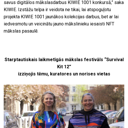
savus digitālos mākslasdarbus KIWIE 1001 konkursā,” saka
KIWIE. Izstāžu telpa ir veidota ne tikai, lai atspoguļotu
projekta KIWIE 1001 jaunākos kolekcijas darbus, bet ar lai
iedvesmotu un veicinātu jauno mākslinieku iesaisti NFT
mākslas pasaulē.
Starptautiskais laikmetīgās mākslas festivāls “Survival
Kit 12”
izziņojis tēmu, kuratores un norises vietas