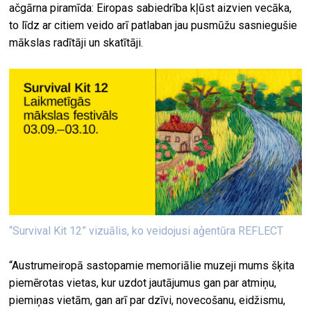
ačgārna piramīda: Eiropas sabiedrība kļūst aizvien vecāka,
to līdz ar citiem veido arī patlaban jau pusmūžu sasniegušie
mākslas radītāji un skatītāji.
“Survival Kit 12” vizuālis, ko veidojusi aģentūra REFLECT
“Austrumeiropā sastopamie memoriālie muzeji mums šķita
piemērotas vietas, kur uzdot jautājumus gan par atmiņu,
piemiņas vietām, gan arī par dzīvi, novecošanu, eidžismu,