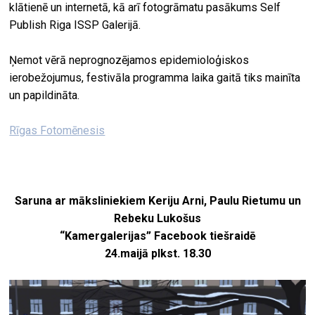
klātienē un internetā, kā arī fotogrāmatu pasākums Self
Publish Riga ISSP Galerijā.
Ņemot vērā neprognozējamos epidemioloģiskos
ierobežojumus, festivāla programma laika gaitā tiks mainīta
un papildināta.
Rīgas Fotomēnesis
Saruna ar māksliniekiem Keriju Arni, Paulu Rietumu un
Rebeku Lukošus
“Kamergalerijas” Facebook tiešraidē
24.maijā plkst. 18.30