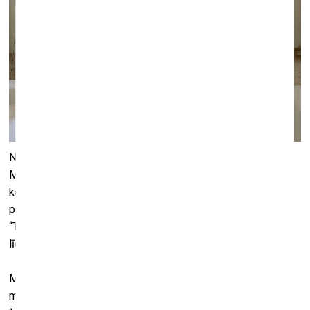
No 26. maija līdz 24. jūlijam kultūrtelpas “Tu jau zini kur”
Mazajā zālē norisināsies izstāžu cikls “Artefaktu
konstrukcijas”. Izstāžu ciklu aizsāks Miķeļa Mūrnieka
personālizstāde “Visual pleasure theory”, kas kultūrtelpas
“Tu jau zini kur” Mazajā zālē būs aplūkojama no 26. maija
līdz 5. jūnijam.
Mākslinieka jaunāko darbu sērijas ekspozīcija caur
mulsinošu, vizuāli daudzslāņainu brutalitāti un salauztu