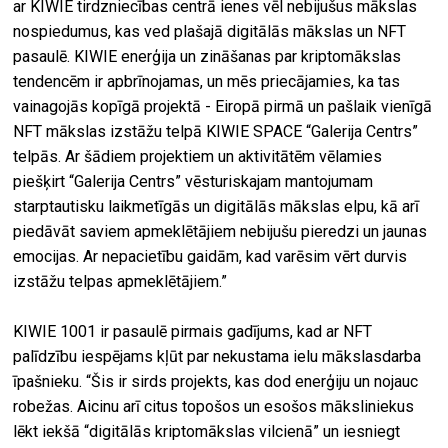
ar KIWIE tirdzniecības centrā ienes vēl nebijušus mākslas
nospiedumus, kas ved plašajā digitālās mākslas un NFT
pasaulē. KIWIE enerģija un zināšanas par kriptomākslas
tendencēm ir apbrīnojamas, un mēs priecājamies, ka tas
vainagojās kopīgā projektā - Eiropā pirmā un pašlaik vienīgā
NFT mākslas izstāžu telpā KIWIE SPACE “Galerija Centrs”
telpās. Ar šādiem projektiem un aktivitātēm vēlamies
piešķirt “Galerija Centrs” vēsturiskajam mantojumam
starptautisku laikmetīgās un digitālās mākslas elpu, kā arī
piedāvāt saviem apmeklētājiem nebijušu pieredzi un jaunas
emocijas. Ar nepacietību gaidām, kad varēsim vērt durvis
izstāžu telpas apmeklētājiem.”
KIWIE 1001 ir pasaulē pirmais gadījums, kad ar NFT
palīdzību iespējams kļūt par nekustama ielu mākslasdarba
īpašnieku. “Šis ir sirds projekts, kas dod enerģiju un nojauc
robežas. Aicinu arī citus topošos un esošos māksliniekus
lēkt iekšā “digitālās kriptomākslas vilcienā” un iesniegt