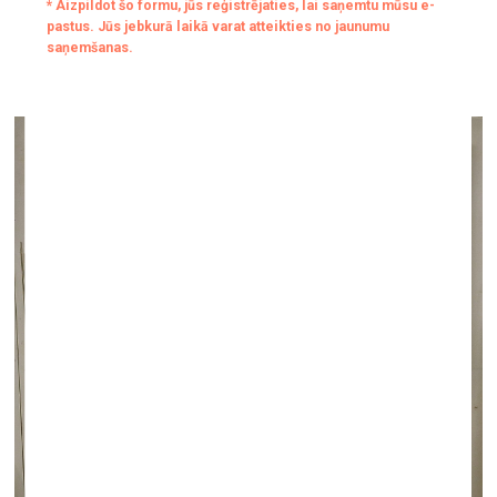
izstāžu cikla “Artefaktu konstrukcijas” ietvaros
kultūrtelpā “Tu jau zini kur”
26. maijs—5. jūnijs