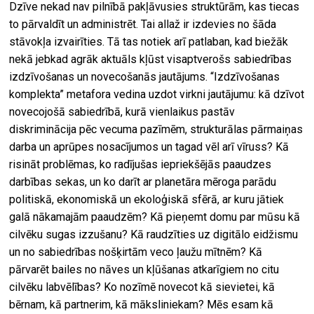
Dzīve nekad nav pilnībā pakļāvusies struktūrām, kas tiecas
to pārvaldīt un administrēt. Tai allaž ir izdevies no šāda
stāvokļa izvairīties. Tā tas notiek arī patlaban, kad biežāk
nekā jebkad agrāk aktuāls kļūst visaptverošs sabiedrības
izdzīvošanas un novecošanās jautājums. “Izdzīvošanas
komplekta” metafora vedina uzdot virkni jautājumu: kā dzīvot
novecojošā sabiedrībā, kurā vienlaikus pastāv
diskriminācija pēc vecuma pazīmēm, strukturālas pārmaiņas
darba un aprūpes nosacījumos un tagad vēl arī vīruss? Kā
risināt problēmas, ko radījušas iepriekšējās paaudzes
darbības sekas, un ko darīt ar planetāra mēroga parādu
politiskā, ekonomiskā un ekoloģiskā sfērā, ar kuru jātiek
galā nākamajām paaudzēm? Kā pieņemt domu par mūsu kā
cilvēku sugas izzušanu? Kā raudzīties uz digitālo eidžismu
un no sabiedrības nošķirtām veco ļaužu mītnēm? Kā
pārvarēt bailes no nāves un kļūšanas atkarīgiem no citu
cilvēku labvēlības? Ko nozīmē novecot kā sievietei, kā
bērnam, kā partnerim, kā māksliniekam? Mēs esam kā