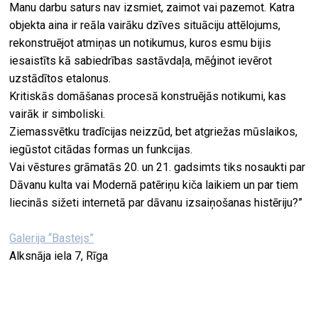
Manu darbu saturs nav izsmiet, zaimot vai pazemot. Katra
objekta aina ir reāla vairāku dzīves situāciju attēlojums,
rekonstruējot atmiņas un notikumus, kuros esmu bijis
iesaistīts kā sabiedrības sastāvdaļa, mēģinot ievērot
uzstādītos etalonus.
Kritiskās domāšanas procesā konstruējās notikumi, kas
vairāk ir simboliski.
Ziemassvētku tradīcijas neizzūd, bet atgriežas mūslaikos,
iegūstot citādas formas un funkcijas.
Vai vēstures grāmatās 20. un 21. gadsimts tiks nosaukti par
Dāvanu kulta vai Modernā patēriņu kiča laikiem un par tiem
liecinās sižeti internetā par dāvanu izsaiņošanas histēriju?”
Galerija “Bastejs”
Alksnāja iela 7, Rīga