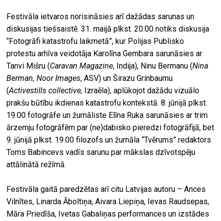
Festivāla ietvaros norisināsies arī dažādas sarunas un
diskusijas tiešsaistē. 31. maijā plkst. 20.00 notiks diskusija
“Fotogrāfi katastrofu laikmetā”, kur Polijas Publisko
protestu arhīva veidotāja Karolīna Gembara sarunāsies ar
Tanvi Mišru (
Caravan Magazine
, Indija), Ninu Bermanu (
Nina
Berman, Noor Images
, ASV) un Širazu Grinbaumu
(
Activestills collective,
Izraēla), aplūkojot dažādu vizuālo
prakšu būtību ikdienas katastrofu kontekstā. 8. jūnijā plkst.
19.00 fotogrāfe un žurnāliste Elīna Ruka sarunāsies ar trim
ārzemju fotogrāfēm par (ne)dabisko pieredzi fotogrāfijā, bet
9. jūnijā plkst. 19.00 filozofs un žurnāla “Tvērums” redaktors
Toms Babincevs vadīs sarunu par mākslas dzīvotspēju
attālinātā režīmā.
Festivāla gaitā paredzētas arī citu Latvijas autoru – Ances
Vilnītes, Linarda Āboltiņa, Aivara Liepiņa, Ievas Raudsepas,
Māra Priedīša, Ivetas Gabaliņas performances un izstādes