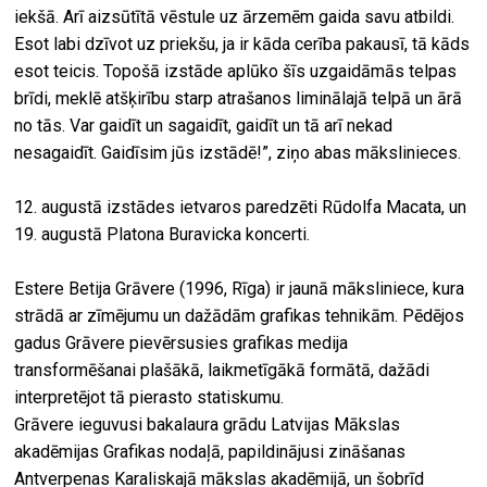
iekšā. Arī aizsūtītā vēstule uz ārzemēm gaida savu atbildi.
Esot labi dzīvot uz priekšu, ja ir kāda cerība pakausī, tā kāds
esot teicis. Topošā izstāde aplūko šīs uzgaidāmās telpas
brīdi, meklē atšķirību starp atrašanos liminālajā telpā un ārā
no tās. Var gaidīt un sagaidīt, gaidīt un tā arī nekad
nesagaidīt. Gaidīsim jūs izstādē!”, ziņo abas mākslinieces.
12. augustā izstādes ietvaros paredzēti Rūdolfa Macata, un
19. augustā Platona Buravicka koncerti.
Estere Betija Grāvere (1996, Rīga) ir jaunā māksliniece, kura
strādā ar zīmējumu un dažādām grafikas tehnikām. Pēdējos
gadus Grāvere pievērsusies grafikas medija
transformēšanai plašākā, laikmetīgākā formātā, dažādi
interpretējot tā pierasto statiskumu.
Grāvere ieguvusi bakalaura grādu Latvijas Mākslas
akadēmijas Grafikas nodaļā, papildinājusi zināšanas
Antverpenas Karaliskajā mākslas akadēmijā, un šobrīd