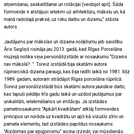
atņemšanai, saskaitīšanai un rotācijai (veidojot apli). Šāda
formveide ir atstājusi ietekmi uz arhitektūru, mākslu un, kā
manā radošajā praksē, uz roku darbu un dizainu,“ stāsta
autors.
Jautājums par mākslas un dizaina nošķīrumu jeb saistību
Āris Segliņš risināja jau 2013. gadā, kad Rīgas Porcelāna
muzejā notika viņa personālizstāde ar nosaukumu “Dizains
nav māksla?...”. Toreiz izstādē bija skatāmi autora
rūpnieciskā dizaina paraugi, kas bija radīti laikā no 1981. līdz
1989. gadam, autoram strādājot Rīgas porcelāna rūpnīcā.
Šoreiz personālizstādē būs skatāmi autora jaunākie darbi,
kas tapuši pēdējo trīs gadu laikā un uzdod jautājumus par
unikalitāti, ietekmēšanos un imitāciju. Ja izstādes
pamatnosaukums “Apkārt kvadrātam” atklāj formveides
principus un norāda uz kvadrātu un apli kā vizuālo zīmi un
pamata elementu, tad izstādes papildus nosaukums
“Aizdomas par epigonismu” aicina izzināt, vai mūsdienās