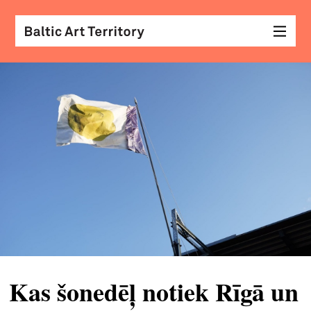
vizu
māk
sar
ar
kole
arhi
diza
&
mod
Kas šonedēļ notiek Rīgā un
skat
&