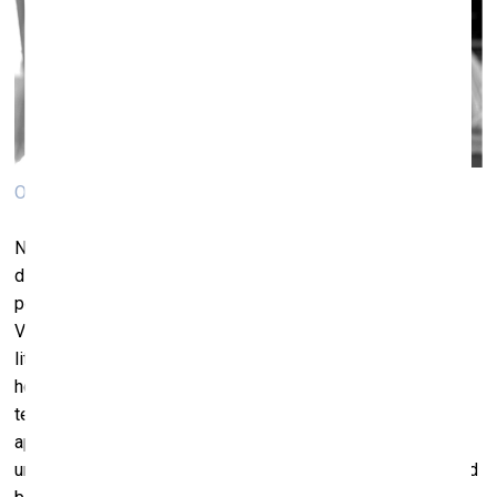
Oļa Vasiļjeva. Kadrs no video “Necessary Illusions”, 2021
No 4. līdz 28. augustam galerijā 427 apskatāma Nīderlandē
dzīvojošās latviešu mākslinieces Oļas Vasiļjevas
personālizstāde “Laika Tips” (“Necessary Illusions”).
Vasiļjeva veido ievelkošas instalācijas, kurās viņa sakausē
literāras, sociālas un kulturālas atsauces, lai radītu
horeografētus inscenējumus. Viņas radošo darbību baro
teatralitāte, Vasiļjevas instalācijas bieži meklē veidus, kā
apgriezt telpisko sajūtu, pārnesot savus darbus uz fikcijas
un skatuves mākslas apvāršņiem. Vasiļjevas darbībā šobrīd