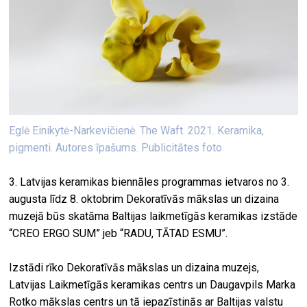
Eglė Einikytė-Narkevičienė. The Waft. 2021. Keramika,
pigmenti. Autores īpašums. Publicitātes foto
3. Latvijas keramikas biennāles programmas ietvaros no 3.
augusta līdz 8. oktobrim Dekoratīvās mākslas un dizaina
muzejā būs skatāma Baltijas laikmetīgās keramikas izstāde
“CREO ERGO SUM” jeb “RADU, TĀTAD ESMU”.
Izstādi rīko Dekoratīvās mākslas un dizaina muzejs,
Latvijas Laikmetīgās keramikas centrs un Daugavpils Marka
Rotko mākslas centrs un tā iepazīstinās ar Baltijas valstu