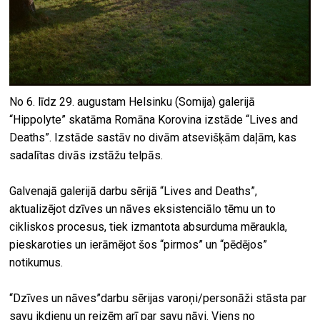
No 6. līdz 29. augustam Helsinku (Somija) galerijā
“Hippolyte” skatāma Romāna Korovina izstāde “Lives and
Deaths”. Izstāde sastāv no divām atsevišķām daļām, kas
sadalītas divās izstāžu telpās.
Galvenajā galerijā darbu sērijā “Lives and Deaths”,
aktualizējot dzīves un nāves eksistenciālo tēmu un to
cikliskos procesus, tiek izmantota absurduma mēraukla,
pieskaroties un ierāmējot šos “pirmos” un “pēdējos”
notikumus.
“Dzīves un nāves”darbu sērijas varoņi/personāži stāsta par
savu ikdienu un reizēm arī par savu nāvi. Viens no