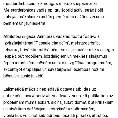
meistardarbnīcas laikmetīgās mākslas iepazīšanai.
Meistardarbnīcas vadīs spilgti, šobrīd aktīvi strādājoši
Latvijas mākslinieki un tās piemērotas dažādu vecumu
bērniem un jauniešiem!
Atbilstoši šī gada Valmieras vasaras teātra festivāla
izvirzītajai tēmai “Pasaule cita acīm”, meistardarbnīcu
ietvaros, brīvā atmosfērā bērniem un jauniešiem tiks sniegta
iespēja būt radošiem, līdzdalīgiem un meklēt risinājumus
ārpus ierastajām shēmām un skolu izglītības programmām,
akcentējot empātijas un savstarpējās iecietības nozīmi
bērnu un jauniešu vidū.
Laikmetīgā māksla nepiedāvā gatavas atbildes uz
notiekošo, taču atsedz alternatīvus veidus, kā palūkoties uz
problēmām mums apkārt, aicina jautāt, domāt, būt kritiskiem
un atvērtiem dažādajam, iedrošināt uz pārmaiņām,
vienlaikus veicinot sabiedrības iesaisti pilsētas attīstībā,