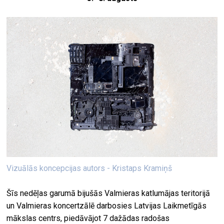
Vizuālās koncepcijas autors - Kristaps Kramiņš
Šīs nedēļas garumā bijušās Valmieras katlumājas teritorijā
un Valmieras koncertzālē darbosies Latvijas Laikmetīgās
mākslas centrs, piedāvājot 7 dažādas radošas