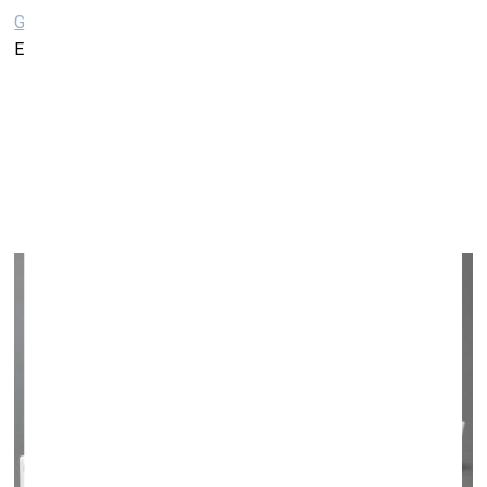
Galerija “Māksla XO”
Elizabetes iela 14, Rīga
Āra Segliņa personālizstāde “Apkārt kvadrātam”
Rīgas Porcelāna muzejā
6. augusts–26. septembris