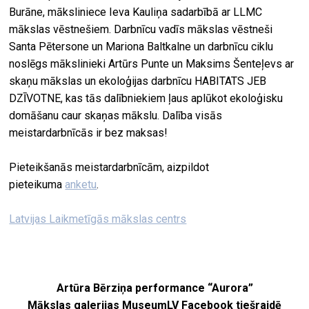
Burāne, māksliniece Ieva Kauliņa sadarbībā ar LLMC
mākslas vēstnešiem. Darbnīcu vadīs mākslas vēstneši
Santa Pētersone un Mariona Baltkalne un darbnīcu ciklu
noslēgs mākslinieki Artūrs Punte un Maksims Šenteļevs ar
skaņu mākslas un ekoloģijas darbnīcu HABITATS JEB
DZĪVOTNE, kas tās dalībniekiem ļaus aplūkot ekoloģisku
domāšanu caur skaņas mākslu. Dalība visās
meistardarbnīcās ir bez maksas!
Pieteikšanās meistardarbnīcām, aizpildot
pieteikuma
anketu
.
Latvijas Laikmetīgās mākslas centrs
Artūra Bērziņa performance “Aurora”
Mākslas galerijas MuseumLV Facebook tiešraidē