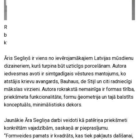
Rīgas Porcelāna muzejā no 6. augusta līdz 26. septembrim
būs skatāma Āra Segliņa personālizstāde “Apkārt
kvadrātam” jeb “Aizdomas par epigonismu*”.
Āris Segliņš ir viens no ievērojamākajiem Latvijas mūsdienu
dizaineriem, kurš turpina būt uzticīgs porcelānam. Autora
iedvesmas avoti ir simtgadīgais vēstures mantojums, ko
atstājis krievu avangards, Bauhaus, de Stijl un citi radniecīgi
mākslas virzieni. Autora rokrakstā nemainīga ir formas tīrība,
priekšmeta funkcionalitāte, formu ģeometrija un tajā balstīts
konceptuāls, minimālistisks dekors.
Jaunākie Āra Segliņa darbi veidoti kā patēriņa priekšmeti
konkrētām vajadzībām, saskaņā ar pieprasījumu.
“Formveides pamats ir kvadrāts, kas tiek pakļauts dalīšanai,