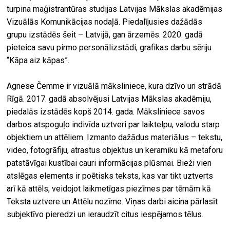
turpina maģistrantūras studijas Latvijas Mākslas akadēmijas
Vizuālās Komunikācijas nodaļā. Piedalījusies dažādās
grupu izstādēs šeit – Latvijā, gan ārzemēs. 2020. gadā
pieteica savu pirmo personālizstādi, grafikas darbu sēriju
“Kāpa aiz kāpas”.
Agnese Čemme ir vizuālā māksliniece, kura dzīvo un strādā
Rīgā. 2017. gadā absolvējusi Latvijas Mākslas akadēmiju,
piedalās izstādēs kopš 2014. gada. Māksliniece savos
darbos atspoguļo indivīda uztveri par laiktelpu, valodu starp
objektiem un attēliem. Izmanto dažādus materiālus – tekstu,
video, fotogrāfiju, atrastus objektus un keramiku kā metaforu
patstāvīgai kustībai cauri informācijas plūsmai. Bieži vien
atslēgas elements ir poētisks teksts, kas var tikt uztverts
arī kā attēls, veidojot laikmetīgas piezīmes par tēmām kā
Teksta uztvere un Attēlu nozīme. Viņas darbi aicina pārlasīt
subjektīvo pieredzi un ieraudzīt citus iespējamos tēlus.