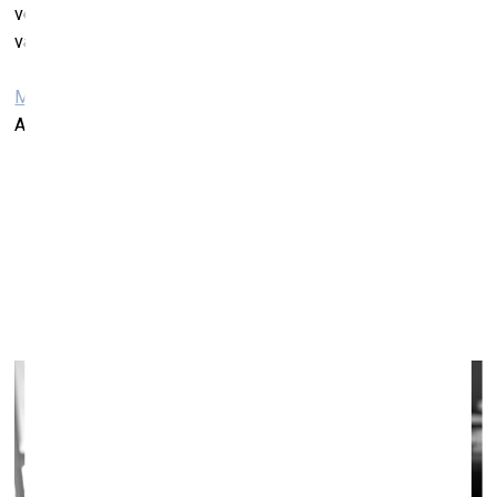
veikts performances norises video ieraksts un to pēc tam
varēs aplūkot galerijas mājas lapā.
Mākslas galerija MuseumLV un Kultūras centrs Grata JJ
Andreja Pumpura iela 2, Rīga
Oļas Vasiļjevas personālizstāde “Laika Tips”
(“Necessary Illusions”)
Galerijā 427
4.–28. augusts