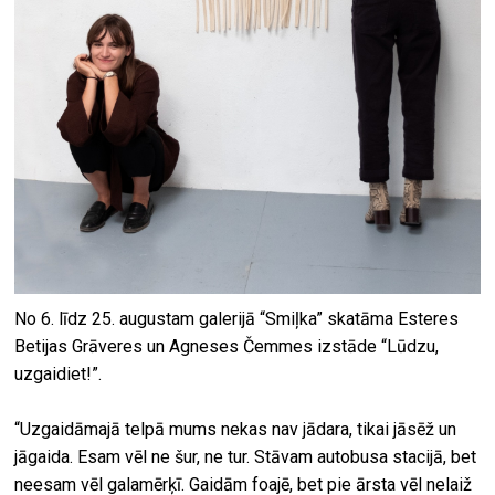
No 6. līdz 25. augustam galerijā “Smiļka” skatāma Esteres
Betijas Grāveres un Agneses Čemmes izstāde “Lūdzu,
uzgaidiet!”.
“Uzgaidāmajā telpā mums nekas nav jādara, tikai jāsēž un
jāgaida. Esam vēl ne šur, ne tur. Stāvam autobusa stacijā, bet
neesam vēl galamērķī. Gaidām foajē, bet pie ārsta vēl nelaiž