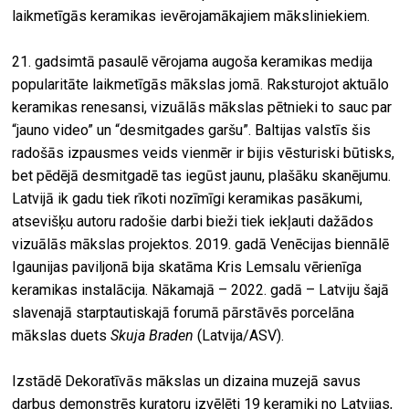
laikmetīgās keramikas ievērojamākajiem māksliniekiem.
21. gadsimtā pasaulē vērojama augoša keramikas medija
popularitāte laikmetīgās mākslas jomā. Raksturojot aktuālo
keramikas renesansi, vizuālās mākslas pētnieki to sauc par
“jauno video” un “desmitgades garšu”. Baltijas valstīs šis
radošās izpausmes veids vienmēr ir bijis vēsturiski būtisks,
bet pēdējā desmitgadē tas iegūst jaunu, plašāku skanējumu.
Latvijā ik gadu tiek rīkoti nozīmīgi keramikas pasākumi,
atsevišķu autoru radošie darbi bieži tiek iekļauti dažādos
vizuālās mākslas projektos. 2019. gadā Venēcijas biennālē
Igaunijas paviljonā bija skatāma Kris Lemsalu vērienīga
keramikas instalācija. Nākamajā – 2022. gadā – Latviju šajā
slavenajā starptautiskajā forumā pārstāvēs porcelāna
mākslas duets
Skuja Braden
(Latvija/ASV).
Izstādē Dekoratīvās mākslas un dizaina muzejā savus
darbus demonstrēs kuratoru izvēlēti 19 keramiķi no Latvijas,