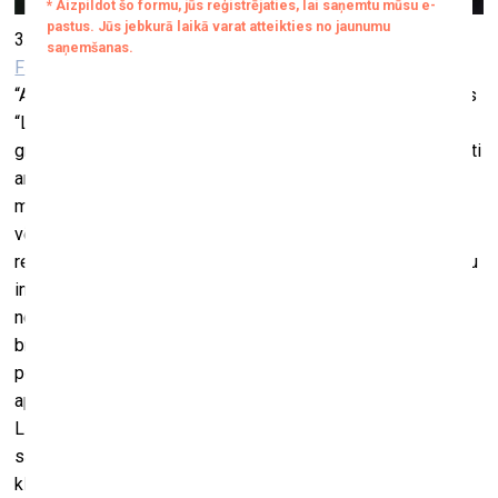
3. augustā plkst. 19.00 mākslas galerijas MuseumLV
Facebook lapā
tiešraidē notiks Artūra Bērziņa performance
“Aurora”. Performance notiks mākslinieka personālizstādes
“Latvijai ausīs jauna diena” ietvaros. Performancei dots
grieķu rītausmas dievietes vārds un kas veido tiešu sasaisti
ar izstādes nosaukumu “Latvijai ausīs jauna diena” un
mākslas darbu tematiku. Artūrs Bērziņš ar šo performanci
vēlas raksturot savas izjūtas un bažas par to, ka mūsu
realitātes robežas nepārtraukti mainās ar aizvien pieaugošu
intensitāti, un ikdienas steigā un drudžainumā mēs pat
nepamanām šis izmaiņas un, iespējams, tuvojošās
briesmas vai pat katastrofu. Tas ir jautājums par savu
pozīciju šādā situācijā, spēju saglabāt savu identitāti un
apzināties savu tradīciju vērtību. Performances dalībnieki:
Lāsma Lazdāne un Ieva Zālamane. Mūziku performancei
sarakstījis Hermanis Rigmants un Artūrs Bērziņš. Ieeja
klātienē performancē tikai pēc iepriekšēja pieraksta. Tiks