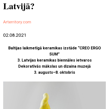
Latvijā?
ekrā
spiri
by
Arterritory.com
arte
02.08.2021
gale
ener
Baltijas laikmetīgā keramikas izstāde “CREO ERGO
arte
SUM”
izde
3. Latvijas keramikas biennāles ietvaros
Dekoratīvās mākslas un dizaina muzejā
par
3. augusts–8. oktobris
mu
meklēt