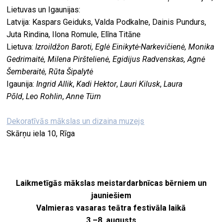
Lietuvas un Igaunijas:
Latvija: Kaspars Geiduks, Valda Podkalne, Dainis Pundurs,
Juta Rindina, Ilona Romule, Elīna Titāne
Lietuva:
Izroildžon Baroti, Eglė Einikytė-Narkevičienė, Monika
Gedrimaitė, Milena Pirštelienė, Egidijus Radvenskas, Agnė
Šemberaitė, Rūta Šipalytė
Igaunija:
Ingrid Allik
,
Kadi Hektor
,
Lauri Kilusk
,
Laura
Põld
,
Leo Rohlin
,
Anne Türn
Dekoratīvās mākslas un dizaina muzejs
Skārņu iela 10, Rīga
Laikmetīgās mākslas meistardarbnīcas bērniem un
jauniešiem
Valmieras vasaras teātra festivāla laikā
3.–8. augusts