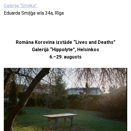
Galerija “Smiļka”
Eduarda Smiļģa iela 34a, Rīga
Romāna Korovina izstāde “Lives and Deaths”
Galerijā “Hippolyte”, Helsinkos
6.–29. augusts