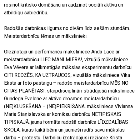
rosinot kritisko domāšanu un audzinot sociāli aktīvu un
atbildīgu sabiedrību.
Radošās darbnīcas ilgums no divām līdz sešām stundām.
Meistardarbnīcu tēmas un mākslinieki:
Gleznotāja un performanču māksliniece Anda Lāce ar
meistardarbnīcu LIEC MANI MIERĀ!, vizuālā māksliniece
Eva Vēvere ar laikmetīgās mākslas eksperimentu darbnīcu
CITI REDZĒS, KA UZTRAUCOS, vizuālās māksliniece Vika
Eksta ar foto pastaigu – radošo meistardarbnīcu MĒS NO
CITAS PLANĒTAS!, starpdisciplināri strādājošā māksliniece
Gundega Evelone ar aktīvo drosmes meistardarbnīcu
(NE)KLUSĒŠANA – (NE)PIEKRIŠANA, māksliniece Vivianna
Maria Staņislavska ar komiksu darbnīcu NETIPISKAIS
TIPISKAJĀ, jauna formāta radošā darbnīca LĪDZDALĪBAS
SKOLA, kuras laikā bērni un jaunieši radīs savu mākslas
darbu – protestu. Darbnīcu izstrādājusi režisore Krista