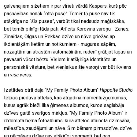
galvenajiem sižetiem ir par vīrieti vārdā Kaspars, kurš pēc
pašnāvības nonāk “otrā pusē”. Tomēr tā puse nav tik
atšķirīga no “šīs puses”, varbūt tikai nedaudz maģiskāka,
bet tomēr pilnīgi tāda pati. Arī citu Korovina varoņu - Zanes,
Zinaīdas, Olgas un Pekkas dzīve un nāve griežas ap
ikdienišķām lietām un notikumiem - muguras sāpēm,
nozagtām un atrastām automašīnām, rudenī grābjot lapas un
pavasarī vācot bērzu. Viņiem ir atšķirīga identitāte un
personiskā vēsture, bet vienlaikus šie varoņi var būt ikviens
un
visa versa
.
Izstādes otrā daļa “My Family Photo Album”
Hippolte Studio
telpās piedāvā attēlus, kas atgādina momentuzņēmumus,
kurus agrāk bieži lika ģimenes albumos, kuros saglabāja
dzīves gaitā svarīgos mirkļus. “My Family Photo Album” ir
izdomāta bērna fotoalbums, kura attēlos atainota dzimšana,
mīlestība, zaudējumi un nāve. Šim bērnam pirmsdzīve, dzīve
un pēcnāves dzīve nav atšķirīgi segmenti, bet gan