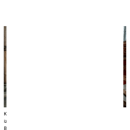
Sešu mākslinieku izstāde “mana nama gars”
Kalnciema kvartāla galerijā
4.–31.augusts
Kalnciema kvartāla galerijā no 4. līdz 31.augustam skatāma
izstāde “mana nama gars”, kur seši mākslinieki - Rūdolfs
Baltiņš, Kārlis Jaunromāns, Kristina Rezvohh, Pauls