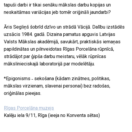
tapuši darbi ir tikai senāku mākslas darbu kopijas un
neskaitāmas variācijas jeb tomēr oriģināli jaundarbi?
Āris Segliņš šobrīd dzīvo un strādā Vācijā. Dalību izstādēs
uzsācis 1984. gadā. Dizaina pamatus apguvis Latvijas
Valsts Mākslas akadēmijā, savukārt, praktiskās iemaņas
papildinātas un pilnveidotas Rīgas Porcelāna rūpnīcā,
strādājot par ģipša darbu meistaru, vēlāk rūpnīcas
mākslinieciskajā laboratorijā par modelētāju.
*Epigonisms ˗ sekošana (kādam zinātnes, politikas,
mākslas virzienam, slavenai personai) bez radošas,
oriģinālas pieejas.
Rīgas Porcelāna muzejs
Kalēju iela 9/11, Rīga (ieeja no Konventa sētas)