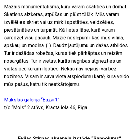
Mazais monumentālisms, kurā varam skatīties un domāt.
Skatiens aizķeras, atpūšas un plūst tālāk. Mēs varam
izvēlēties skriet vai uz mirkli apstāties, veldzēties,
piesātināties un turpināt. Kā lietus lāse, kurā varam
saredzēt visu pasauli. Mazie noslēpumi, kas mūs vilina,
apskauj un modina. (..). Daudz jautājumu un dažas atbildes.
Tur ir dažādas robežas, kuras tiek pārkāptas un reizēm
nosargātas. Tur ir vietas, kurās negribas atgriezties un
vietas pēc kurām ilgoties. Nekas nav nejauši vai bez
nozīmes. Visam ir sava vieta atspiedumu kartē, kura veido
mūs pašus, katru tik neatkārtojamu.
Mākslas galerija “Bazar’t”
t/c “Mols” 2.stāvs, Krasta iela 46, Rīga
Evijas Stirnas akvareļu izstāde “Sapņojums”