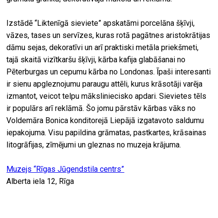
Izstādē “Liktenīgā sieviete” apskatāmi porcelāna šķīvji,
vāzes, tases un servīzes, kuras rotā pagātnes aristokrātijas
dāmu sejas, dekoratīvi un arī praktiski metāla priekšmeti,
tajā skaitā vizītkaršu šķīvji, kārba kafija glabāšanai no
Pēterburgas un cepumu kārba no Londonas. Īpaši interesanti
ir sienu apgleznojumu paraugu attēli, kurus krāsotāji varēja
izmantot, veicot telpu māksliniecisko apdari. Sievietes tēls
ir populārs arī reklāmā. Šo jomu pārstāv kārbas vāks no
Voldemāra Bonica konditorejā Liepājā izgatavoto saldumu
iepakojuma. Visu papildina grāmatas, pastkartes, krāsainas
litogrāfijas, zīmējumi un gleznas no muzeja krājuma.
Muzejs “Rīgas Jūgendstila centrs”
Alberta iela 12, Rīga