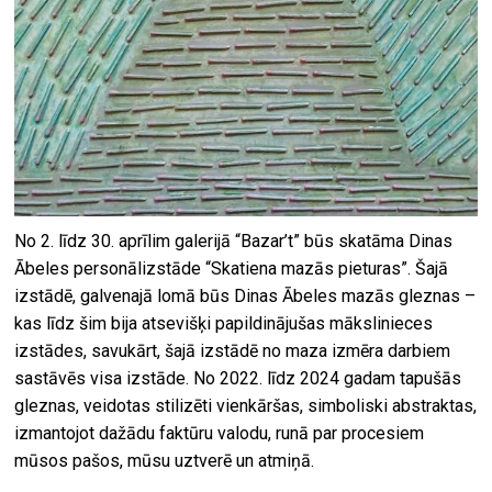
No 2. līdz 30. aprīlim galerijā “Bazar’t” būs skatāma Dinas
Ābeles personālizstāde “Skatiena mazās pieturas”. Šajā
izstādē, galvenajā lomā būs Dinas Ābeles mazās gleznas –
kas līdz šim bija atsevišķi papildinājušas mākslinieces
izstādes, savukārt, šajā izstādē no maza izmēra darbiem
sastāvēs visa izstāde. No 2022. līdz 2024 gadam tapušās
gleznas, veidotas stilizēti vienkāršas, simboliski abstraktas,
izmantojot dažādu faktūru valodu, runā par procesiem
mūsos pašos, mūsu uztverē un atmiņā.