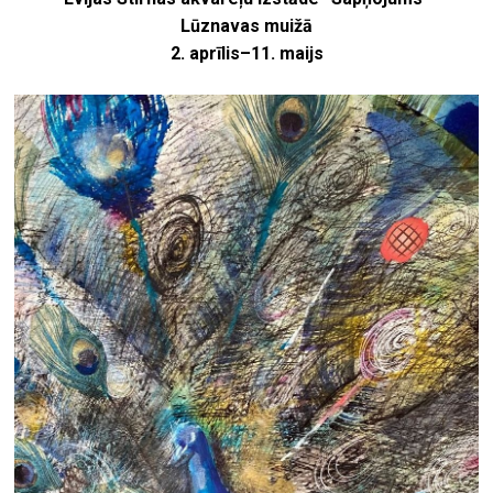
Lūznavas muižā
2. aprīlis–11. maijs