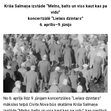
Kriša Salmaņa izstāde “Melns, balts un viss kaut kas pa
vidu”
koncertzālē “Lielais dzintars”
6. aprīlis–9. jūnijs
No 6. aprīļa līdz 9. jūnijam koncertzāles “Lielais dzintars”
mākslas telpā
Civita Nova
būs skatāma Kriša Salmaņa
izstāde “Melns, balts un viss kaut kas pa vidu”, kas piedāvā