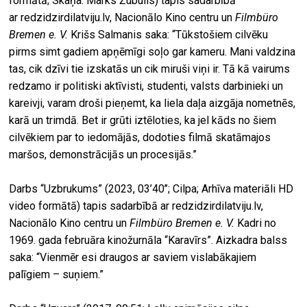
formātā; Skaņa: Marks Žubulis) tapis sadarbībā
ar redzidzirdilatviju.lv, Nacionālo Kino centru un
Filmbüro
Bremen e. V.
Krišs Salmanis saka: “Tūkstošiem cilvēku
pirms simt gadiem apņēmīgi soļo gar kameru. Mani valdzina
tas, cik dzīvi tie izskatās un cik miruši viņi ir. Tā kā vairums
redzamo ir politiski aktīvisti, studenti, valsts darbinieki un
kareivji, varam droši pieņemt, ka liela daļa aizgāja nometnēs,
karā un trimdā. Bet ir grūti iztēloties, ka jel kāds no šiem
cilvēkiem par to iedomājās, dodoties filmā skatāmajos
maršos, demonstrācijās un procesijās.”
Darbs “Uzbrukums” (2023, 03’40’’; Cilpa; Arhīva materiāli HD
video formātā) tapis sadarbībā ar redzidzirdilatviju.lv,
Nacionālo Kino centru un
Filmbüro Bremen e. V.
Kadri no
1969. gada februāra kinožurnāla “Karavīrs”. Aizkadra balss
saka: “Vienmēr esi draugos ar saviem vislabākajiem
palīgiem – suņiem.”