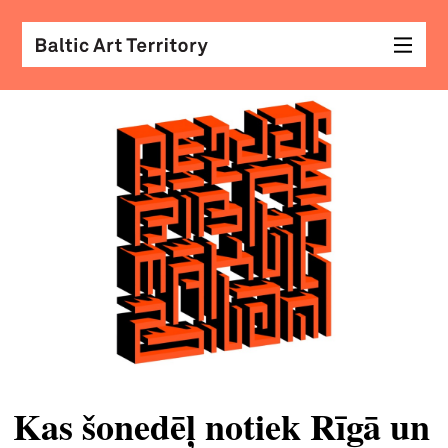
vizu
māk
sar
ar
kole
arhi
diza
&
mod
Kas šonedēļ notiek Rīgā un
skat
&