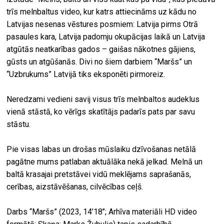
trīs melnbaltus video, kur katrs attiecināms uz kādu no
Latvijas nesenas vēstures posmiem: Latvija pirms Otrā
pasaules kara, Latvija padomju okupācijas laikā un Latvija
atgūtās neatkarības gados – gaišas nākotnes gājiens,
gūsts un atgūšanās. Divi no šiem darbiem “Maršs” un
“Uzbrukums” Latvijā tiks eksponēti pirmoreiz.
Neredzami vedieni savij visus trīs melnbaltos audeklus
vienā stāstā, ko vērīgs skatītājs padarīs pats par savu
stāstu.
Pie visas labas un drošas mūslaiku dzīvošanas netālā
pagātne mums patlaban aktuālāka nekā jelkad. Melnā un
baltā krasajai pretstāvei vidū meklējams saprašanās,
cerības, aizstāvēšanas, cilvēcības ceļš.
Darbs “Maršs” (2023, 14’18’’; Arhīva materiāli HD video