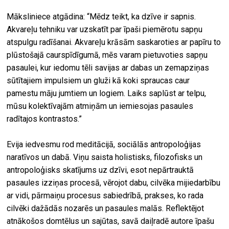
Māksliniece atgādina: “Mēdz teikt, ka dzīve ir sapnis.
Akvareļu tehniku var uzskatīt par īpaši piemērotu sapņu
atspulgu radīšanai. Akvareļu krāsām saskaroties ar papīru to
plūstošajā caurspīdīgumā, mēs varam pietuvoties sapņu
pasaulei, kur iedomu tēli savijas ar dabas un zemapziņas
sūtītajiem impulsiem un gluži kā koki spraucas caur
pamestu māju jumtiem un logiem. Laiks saplūst ar telpu,
mūsu kolektīvajām atmiņām un iemiesojas pasaules
radītajos kontrastos.”
Evija iedvesmu rod meditācijā, sociālās antropoloģijas
naratīvos un dabā. Viņu saista holistisks, filozofisks un
antropoloģisks skatījums uz dzīvi, esot nepārtrauktā
pasaules izziņas procesā, vērojot dabu, cilvēka mijiedarbību
ar vidi, pārmaiņu procesus sabiedrībā, prakses, ko rada
cilvēki dažādās nozarēs un pasaules malās. Reflektējot
atnākošos domtēlus un sajūtas, savā daiļradē autore īpašu