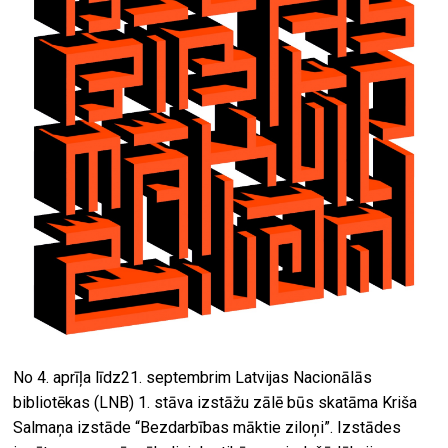
No 4. aprīļa līdz21. septembrim Latvijas Nacionālās
bibliotēkas (LNB) 1. stāva izstāžu zālē būs skatāma Kriša
Salmaņa izstāde “Bezdarbības māktie ziloņi”. Izstādes