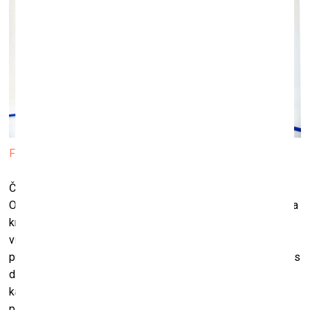
Foto: Mersedes Margoit
Čehova teātra galerijā šobrīd skatāms poļu mākslinieka
Olafa Bžeska darbs “Neērtā cilvēka kritiens”. “Neērtā cilvēka
kritiens” ir krāsota tērauda skulptūra, bet blakus tai ir arī
video ekrāns, kurā redzams mākslas darba tapšanas
process – video digitalizēts no 16 mm filmas. Pats mākslas
darbs vēsta par mākslinieka nepatiku pret kādu īgnu un
kašķīgu kaimiņu, kurš pastāvīgi sūdzas par mākslinieku
pašvaldības iestādēs. Brīdī, kad kārtējā sūdzība Bžeskim