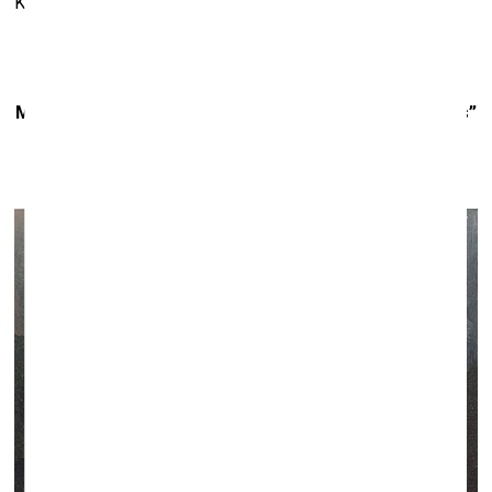
Kaļķu iela 16, Rīga
Maijas Noras Tabakas personālizstāde “Iedomu prieks”
Galerijā “Mans’s”
5. aprīlis
–
25. jūnijs