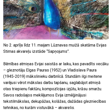
No 2. aprīļa līdz 11. maijam Lūznavas muižā skatāma Evijas
Stirnas akvareļu izstāde “Sapņojums”.
Bērnības atmiņas Evijai saistās ar laiku, kas pavadīts vecāku
– gleznotāju Elgas Pauras (1952) un Vladislava Paura
(1945-2019) mākslinieku darbnīcā. Stundām ilgi meitene
varējusi vērot mākslas darbu tapšanu, saglabājot atmiņā
otas triepienu faktūru, kompozīcijas izjūtu, krāsu smaržu.
Savos radošajos meklējumos Evija izmēģinājusi
tekstilmākslas, dekupāžas, kolāžas, dažādas glezniecības
tehnikas, no kurām vistuvākā – akvarelis.