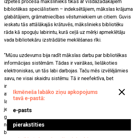
izpētes procesā mākslinieks tikās ar visdažādākajiem
bibliotēkas speciālistiem – indeksētājiem, mākslas krājuma
glabātājiem, grāmatniecības vēsturniekiem un citiem. Guvis
ieskatu tās attālākajās krātuvēs, mākslinieks bibliotēku
rāda kā spoguļu labirintu, kurā ceļā uz mērķi apmeklētāju
vada bibliotekāru izstrādātie meklēšanas rīki.
“Mūsu uzdevums bija radīt mākslas darbu par bibliotēkas
informācijas sistēmām. Tādas ir vairākas, lielākoties
elektroniskas, un tās labi darbojas. Taču mēs izvēlējāmies
savu, ne visai skaidru sistēmu. Tā ir neefektīva, bet
interesanta. Šajā izstādē ir daži atradumi,” izstādes ieceri
atklāj Krišs Salmanis. Izstādes ietvaros radītā spoguļu
labirinta līkločus ietekmē gan Kriša minētie atradumi – UDK
jeb universālās decimālās klasifikācijas ciparu valoda vai
grāmatu pārvešanai lietotās banānu kastes –, gan pasaulē
notiekošie procesi, kas nenovēršami atspoguļojas
bibliotēkas darbā, piemēram, Preiļu konceptuālista Eināra