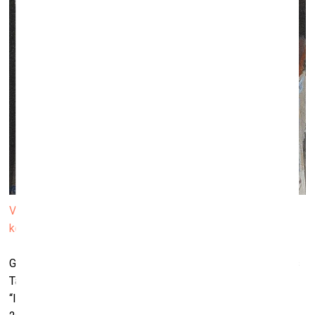
Volfs Fostels. Maijas Tabakas portrets. 1978. Zuzānu
kolekcija
Galerijā “Mans’s” no 5. aprīļa līdz 25. jūlijam skatāma Maijas
Tabakas 85. jubilejas gada vērienīga personālizstāde
“Iedomu prieks”. Izstādīti 80 darbi, kas radīti no 1982. līdz