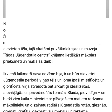
No 5. aprīļa līdz 26. maijam muzejā “Rīgas Jūgendstila
centrs” būs skatāma izstāde, kura iepazīstina ar
Femme
fatale
jeb liktenīgās sievietes atveidojumu jūgendstila
mākslā. Izstāde rāda idealizēto, skaisto un daudzveidīgo
sievietes tēlu, tajā skatāmi privātkolekcijas un muzeja
“Rīgas Jūgendstila centrs” krājuma lietišķās mākslas
priekšmeti un mākslas darbi.
Ikvienā laikmetā sava nozīme bija, ir un būs sievietei.
Jūgendstila periodā viņas tēls un loma īpaši mistificēta un
glorificēta, viņa atveidota pat ārkārtīgi idealizētās,
sievišķīgās un pavedinošās formās. Slaida, pievilcīga – un
bieži vien kaila – sieviete ar plīvojošiem matiem redzama
mākslinieku un dizaineru radītās jūgendstila rotās, gleznās,
grāmatu grafikā, dekoratīvajā mākslā un reklāmā.