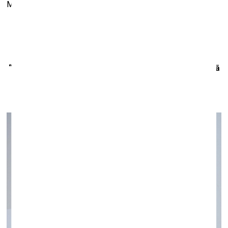
Mūkusalas iela 3, Rīga
Izdots Pjotra Pjotrovska eseju krājums
“Agorafilija. Māksla un demokrātija postkomunistiskajā
Eiropā”
Grāmatas atvēršana – 4. aprīlī