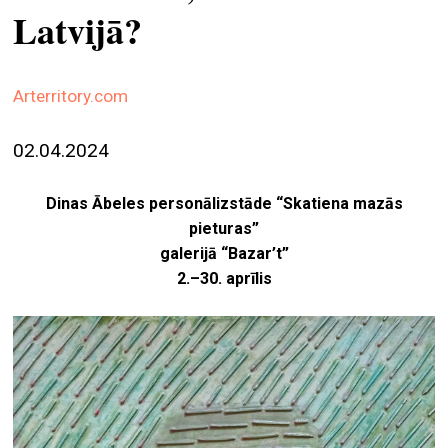
Latvijā?
ekrā
spiri
by
Arterritory.com
arte
02.04.2024
gale
ener
Dinas Ābeles personālizstāde “Skatiena mazās
arte
pieturas”
izde
galerijā “Bazar’t”
2.–30. aprīlis
par
mu
meklēt