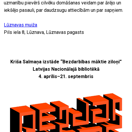
uzmanību pievērš cilvēku domāšanas veidam par ārējo un
iekšējo pasauli, par daudzsugu attiecībām un par sapņiem.
Lūznavas muiža
Pils iela 8, Lūznava, Lūznavas pagasts
Kriša Salmaņa izstāde “Bezdarbības māktie ziloņi”
Latvijas Nacionālajā bibliotēkā
4. aprīlis–21. septembris