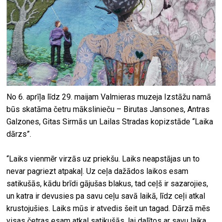
No 6. aprīļa līdz 29. maijam Valmieras muzeja Izstāžu namā
būs skatāma četru mākslinieču – Birutas Jansones, Antras
Galzones, Gitas Sirmās un Lailas Stradas kopizstāde “Laika
dārzs”.
“Laiks vienmēr virzās uz priekšu. Laiks neapstājas un to
nevar pagriezt atpakaļ. Uz ceļa dažādos laikos esam
satikušās, kādu brīdi gājušas blakus, tad ceļš ir sazarojies,
un katra ir devusies pa savu ceļu savā laikā, līdz ceļi atkal
krustojušies. Laiks mūs ir atvedis šeit un tagad. Dārzā mēs
visas četras esam atkal satikušās, lai dalītos ar savu laika