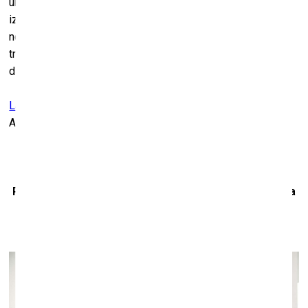
un Austrumeiropas mākslas vēsturi pēckara periodā, un ir
izrādījies noderīgs daudziem mākslas vēsturniekiem, kas
nodarbojas ar “perifērijās” radītu mākslu, izaicinot
tradicionālo rietumnieciski centrēto mākslas vēstures
diskursu.
Latvijas Laikmetīgās mākslas centrs
Alberta iela 13, Rīga
Poļu mākslinieka Olafa Bžeska izstāde “Neērtā cilvēka
kritiens”
Čehova teātra galerijā