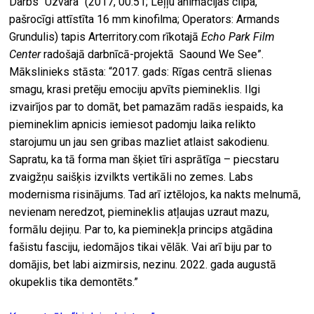
Darbs “Uzvara” (2017, 00:51; Leļļu animācijas cilpa,
pašrocīgi attīstīta 16 mm kinofilma; Operators: Armands
Grundulis) tapis Arterritory.com rīkotajā
Echo Park Film
Center
radošajā darbnīcā-projektā Saound We See”.
Mākslinieks stāsta: “2017. gads: Rīgas centrā slienas
smagu, krasi pretēju emociju apvīts piemineklis. Ilgi
izvairījos par to domāt, bet pamazām radās iespaids, ka
piemineklim apnicis iemiesot padomju laika relikto
starojumu un jau sen gribas mazliet atlaist sakodienu.
Sapratu, ka tā forma man šķiet tīri asprātīga – piecstaru
zvaigžņu saišķis izvilkts vertikāli no zemes. Labs
modernisma risinājums. Tad arī iztēlojos, ka nakts melnumā,
nevienam neredzot, piemineklis atļaujas uzraut mazu,
formālu dejiņu. Par to, ka pieminekļa princips atgādina
fašistu fasciju, iedomājos tikai vēlāk. Vai arī biju par to
domājis, bet labi aizmirsis, nezinu. 2022. gada augustā
okupeklis tika demontēts.”