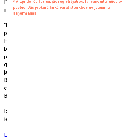
Pelša kopoto rakstu sējums ķieģelis “Janka” un mūsdienu
informācijas konflikti.
“Kriša Salmaņa bibliotēkas modelī redzam izaicinājumus un
paradoksus, kas vilina atminēties argentīniešu rakstnieka
Horhes Luisa Borhesa (1899–1986) stāstu “Bābeles
bibliotēka”. Bibliotēka ir nemitīgā kustībā, tā mainās līdzi
pasaulei. Tās reģistros ienāk jauni priekšmeti, kādas
grāmatas tiek norakstītas, kartīšu katalogi izzūd, jo rodas
jaunas sistēmas, kā meklēt un atrast nepieciešamo.
Bibliotēkā nekas nav perfekts, tā ir dzīva, mūžīga un
cilvēciskām vājībām piepildīta,” papildina kuratore Anda
Boluža.
Izstāde notiek notikumu cikla “Latviešu grāmatai 500”
ietvaros.
Latvijas Nacionālā bibiotēka