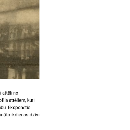
 attēli no
ila attēliem, kuri
ību. Eksponētie
tināto ikdienas dzīvi