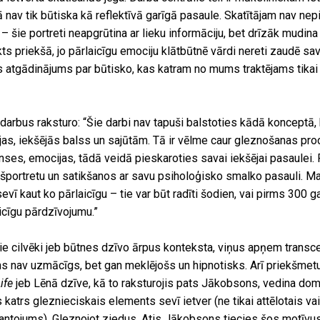
ībā nav tik būtiska kā reflektīvā garīgā pasaule. Skatītājam nav n
– šie portreti neapgrūtina ar lieku informāciju, bet drīzāk mudin
ts priekšā, jo pārlaicīgu emociju klātbūtnē vārdi nereti zaudē sa
s atgādinājums par būtisko, kas katram no mums traktējams tikai
arbus raksturo: “Šie darbi nav tapuši balstoties kādā konceptā, 
ijas, iekšējās balss un sajūtām. Tā ir vēlme caur gleznošanas pro
anses, emocijas, tādā veidā pieskaroties savai iekšējai pasaulei. P
ašportretu un satikšanos ar savu psiholoģisko smalko pasauli. Man 
sevī kaut ko pārlaicīgu – tie var būt radīti šodien, vai pirms 300 
aicīgu pārdzīvojumu.”
e cilvēki jeb būtnes dzīvo ārpus konteksta, viņus apņem transc
s nav uzmācīgs, bet gan meklējošs un hipnotisks. Arī priekšmet
Life
jeb Lēnā dzīve, kā to raksturojis pats Jākobsons, vedina do
katrs gleznieciskais elements sevī ietver (ne tikai attēlotais vai
antojums). Gleznojot ziedus, Atis Jākobsons tiecies šos motīvus