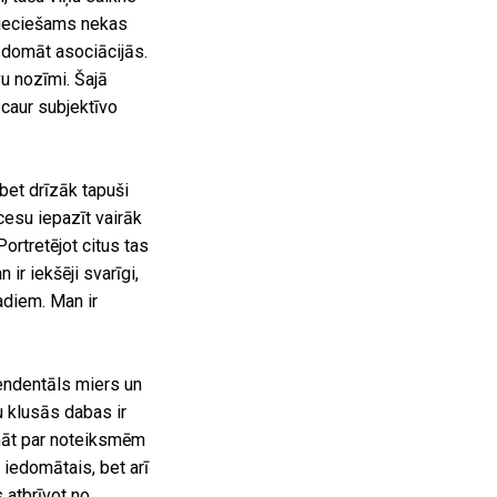
epieciešams nekas
a domāt asociācijās.
vu nozīmi. Šajā
 caur subjektīvo
bet drīzāk tapuši
cesu iepazīt vairāk
ortretējot citus tas
ir iekšēji svarīgi,
gadiem. Man ir
endentāls miers un
u klusās dabas ir
māt par noteiksmēm
 iedomātais, bet arī
 atbrīvot no