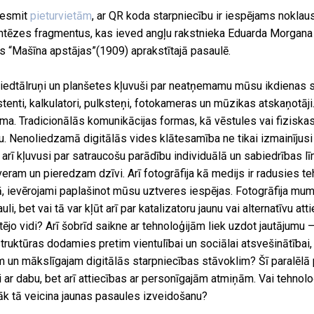
desmit
pieturvietām
, ar QR koda starpniecību ir iespējams noklaus
ntēzes fragmentus, kas ieved angļu rakstnieka Eduarda Morgana
 “Mašīna apstājas”(1909) aprakstītajā pasaulē.
viedtālruņi un planšetes kļuvuši par neatņemamu mūsu ikdienas sa
stenti, kalkulatori, pulksteņi, fotokameras un mūzikas atskaņotāji
ma. Tradicionālās komunikācijas formas, kā vēstules vai fiziskas
u. Nenoliedzamā digitālās vides klātesamība ne tikai izmainījusi
et arī kļuvusi par satraucošu parādību individuālā un sabiedrības l
eram un pieredzam dzīvi. Arī fotogrāfija kā medijs ir radusies t
, ievērojami paplašinot mūsu uztveres iespējas. Fotogrāfija mu
li, bet vai tā var kļūt arī par katalizatoru jaunu vai alternatīvu at
tējo vidi? Arī šobrīd saikne ar tehnoloģijām liek uzdot jautājumu 
ruktūras dodamies pretim vientulībai un sociālai atsvešinātībai
m un mākslīgajam digitālās starpniecības stāvoklim? Šī paralēlā 
 ar dabu, bet arī attiecības ar personīgajām atmiņām. Vai tehnoloģ
zāk tā veicina jaunas pasaules izveidošanu?