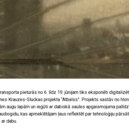
ansporta pieturās no 6. līdz 19. jūnijam tiks eksponēti digitalizēti
nes Krauzes-Sluckas projekta “Atbalss”. Projekts sastāv no hlorof
kām augu lapām un iegūti ar dabiskā saules apgaismojuma palīdz
r audiogidu, kas apmeklētājam ļaus reflektēt par tehnoloģiju pārsā
 ar dabu.