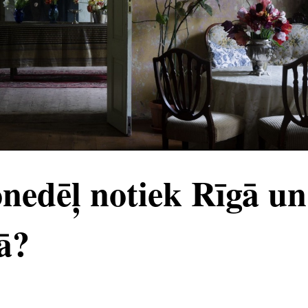
nedēļ notiek Rīgā un
ā?