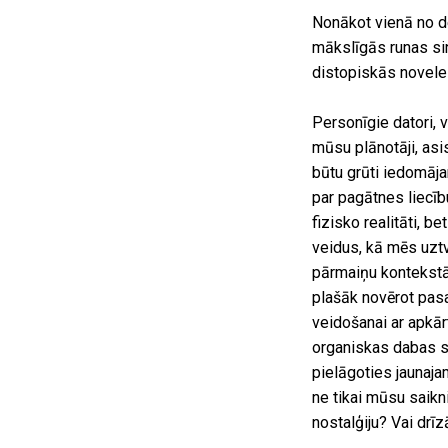
Nonākot vienā no 
mākslīgās runas si
distopiskās noveles
Personīgie datori, 
mūsu plānotāji, asi
būtu grūti iedomāja
par pagātnes liecīb
fizisko realitāti, b
veidus, kā mēs uztv
pārmaiņu kontekstā
plašāk novērot pasau
veidošanai ar apkār
organiskas dabas st
pielāgoties jaunaja
ne tikai mūsu saikni
nostalģiju? Vai drī