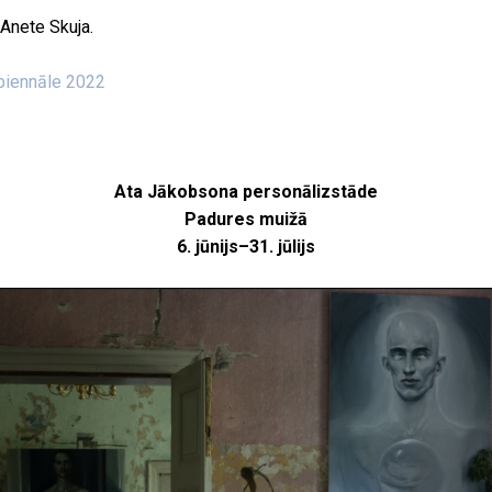
 Anete Skuja.
 biennāle 2022
Ata Jākobsona personālizstāde
Padures muižā
6. jūnijs–31. jūlijs