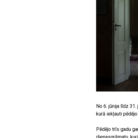
No 6. jūnija līdz 
kurā iekļauti pēdējo
Pēdējo trīs gadu ga
dienasgrāmatu, kurā 