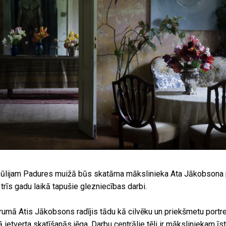
31. jūlijam Padures muižā būs skatāma mākslinieka Ata Jākobsona
 trīs gadu laikā tapušie glezniecības darbi.
rumā Atis Jākobsons radījis tādu kā cilvēku un priekšmetu portr
ietverta skatīšanās jēga. Darbu centrālie tēli ir māksliniekam īst