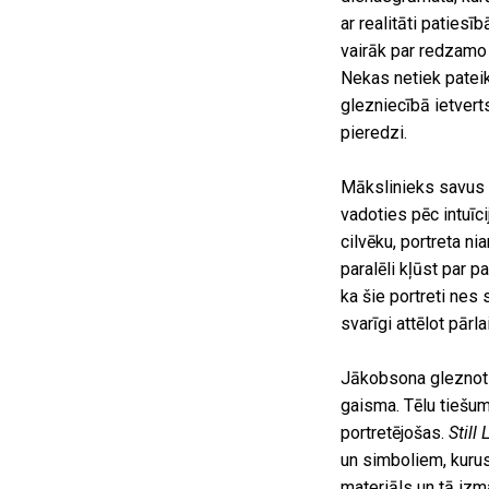
ar realitāti paties
vairāk par redzamo 
Nekas netiek pateik
glezniecībā ietvert
pieredzi.
Mākslinieks savus d
vadoties pēc intuīc
cilvēku, portreta ni
paralēli kļūst par p
ka šie portreti nes 
svarīgi attēlot pārl
Jākobsona gleznoti
gaisma. Tēlu tiešum
portretējošas.
Still 
un simboliem, kurus 
materiāls un tā izm