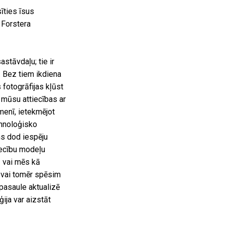
īties īsus
 Forstera
stāvdaļu; tie ir
. Bez tiem ikdiena
 fotogrāfijas kļūst
 mūsu attiecības ar
īmenī, ietekmējot
ehnoloģisko
ms dod iespēju
tiecību modeļu
– vai mēs kā
, vai tomēr spēsim
pasaule aktualizē
ija var aizstāt