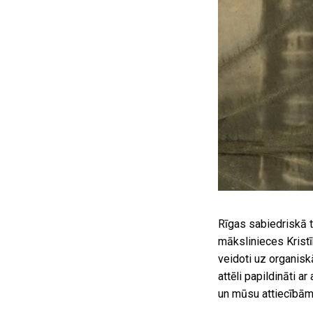
Rīgas sabiedriskā tr
mākslinieces Kristī
veidoti uz organis
attēli papildināti a
un mūsu attiecībām