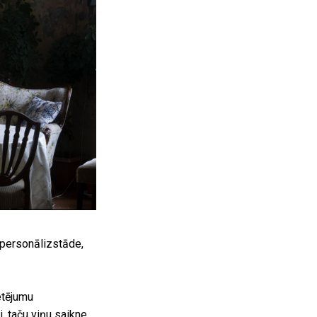
 personālizstāde,
etējumu
i, taču viņu saikne