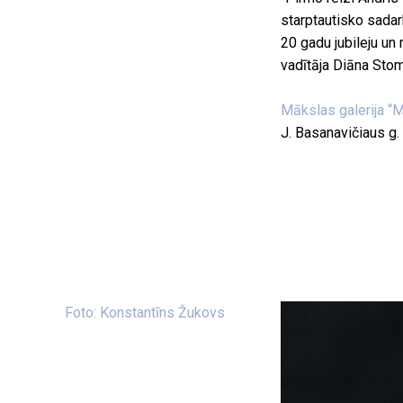
starptautisko sadarb
20 gadu jubileju un
vadītāja Diāna Sto
Mākslas galerija “
J. Basanavičiaus g. 
Foto: Konstantīns Žukovs