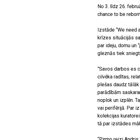
No 3. līdz 26. feb
chance to be reborn
Izstāde “We need a 
krīzes situācijās s
par ideju, domu un 
gleznās tiek sniegt
“Savos darbos es c
cilvēka radītas, rel
plešas daudz tālāk
parādībām saskaram
noplok un izplēn. T
vai perifērijā. Par
kolekcijas kuratore
tā par izstādes māk
“Pirmo reizi Andris