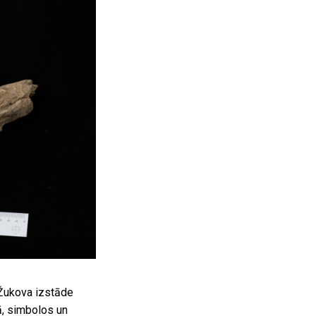
 Žukova izstāde
ā, simbolos un