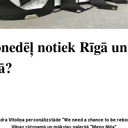
nedēļ notiek Rīgā un
ā?
dra Vītoliņa personālizstāde “We need a chance to be rebo
Viļņas rātsnamā un mākslas galerijā “Meno Niša”