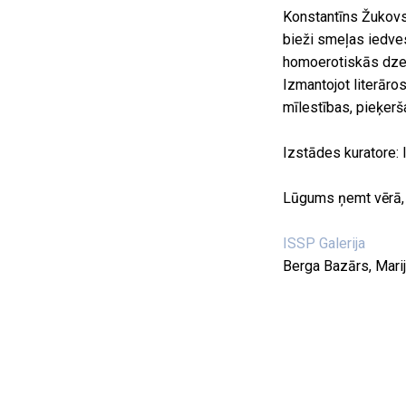
Konstantīns Žukovs
bieži smeļas iedve
homoerotiskās dzej
Izmantojot literāro
mīlestības, pieķer
Izstādes kuratore: 
Lūgums ņemt vērā,
ISSP Galerija
Berga Bazārs, Marij