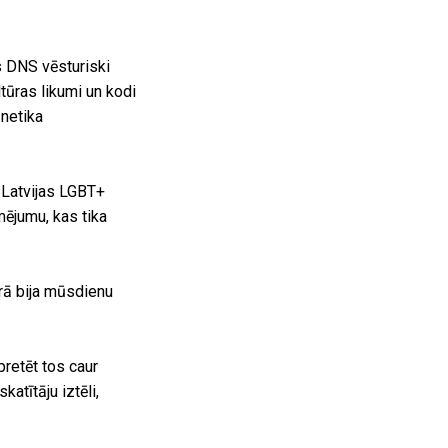
s DNS vēsturiski
ūras likumi un kodi
 netika
s Latvijas LGBT+
ējumu, kas tika
trā bija mūsdienu
pretēt tos caur
atītāju iztēli,