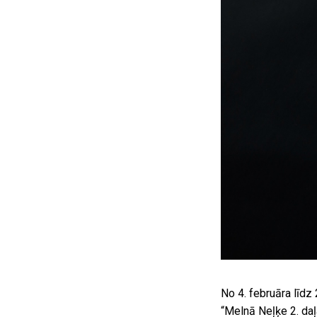
No 4. februāra līd
“Melnā Neļķe 2. daļ