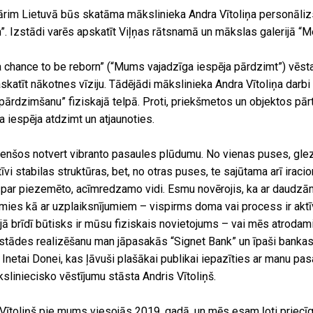
ruārim Lietuvā būs skatāma mākslinieka Andra Vītoliņa personāli
”. Izstādi varēs apskatīt Viļņas rātsnamā un mākslas galerijā “M
chance to be reborn” (“Mums vajadzīga iespēja pārdzimt”) vēsta 
askatīt nākotnes vīziju. Tādējādi mākslinieka Andra Vītoliņa darbi
“pārdzimšanu” fiziskajā telpā. Proti, priekšmetos un objektos pā
a iespēja atdzimt un atjaunoties.
enšos notvert vibranto pasaules plūdumu. No vienas puses, gle
atīvi stabilas struktūras, bet, no otras puses, te sajūtama arī irac
 par piezemēto, acīmredzamo vidi. Esmu novērojis, ka ar daudzā
ies kā ar uzplaiksnījumiem – vispirms doma vai process ir aktīv
ajā brīdī būtisks ir mūsu fiziskais novietojums – vai mēs atroda
 izstādes realizēšanu man jāpasakās “Signet Bank” un īpaši bank
i Inetai Donei, kas ļāvuši plašākai publikai iepazīties ar manu pa
sliniecisko vēstījumu stāsta Andris Vītoliņš.
 Vītoliņš pie mums viesojās 2019. gadā, un mēs esam ļoti priecīgi