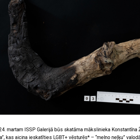
z 24. martam ISSP Galerijā būs skatāma mākslinieka Konstantīna
a”, kas aicina ieskatīties LGBT+ vēsturēs* – “melno neļķu” valod