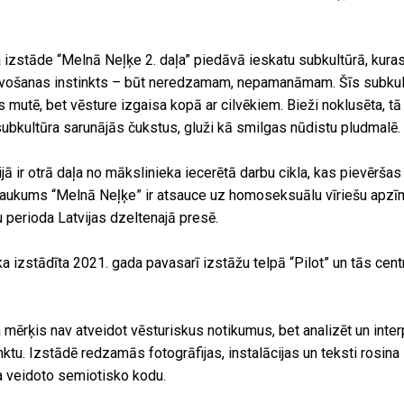
izstāde “Melnā Neļķe 2. daļa” piedāvā ieskatu subkultūrā, kura
dzīvošanas instinkts – būt neredzamam, nepamanāmam. Šīs subkult
s mutē, bet vēsture izgaisa kopā ar cilvēkiem. Bieži noklusēta, tā
subkultūra sarunājās čukstus, gluži kā smilgas nūdistu pludmalē.
jā ir otrā daļa no mākslinieka iecerētā darbu cikla, kas pievērša
saukums “Melnā Neļķe” ir atsauce uz homoseksuālu vīriešu apzīm
 perioda Latvijas dzeltenajā presē.
ka izstādīta 2021. gada pavasarī izstāžu telpā “Pilot” un tās cen
mērķis nav atveidot vēsturiskus notikumus, bet analizēt un inter
u. Izstādē redzamās fotogrāfijas, instalācijas un teksti rosina sk
a veidoto semiotisko kodu.