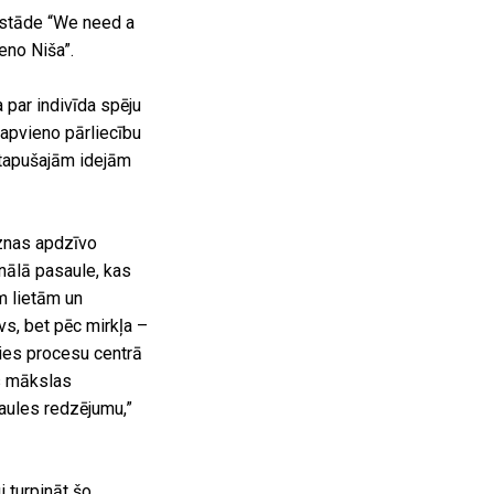
zstāde “We need a
eno Niša”.
par indivīda spēju
 apvieno pārliecību
rtapušajām idejām
znas apdzīvo
ionālā pasaule, kas
m lietām un
s, bet pēc mirkļa –
mies procesu centrā
as mākslas
saules redzējumu,”
 turpināt šo