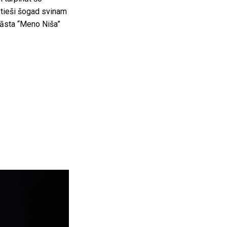
a tieši šogad svinam
stāsta “Meno Niša”