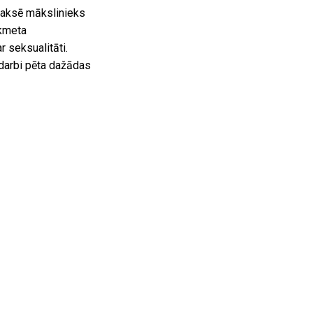
raksē mākslinieks
ikmeta
 seksualitāti.
 darbi pēta dažādas