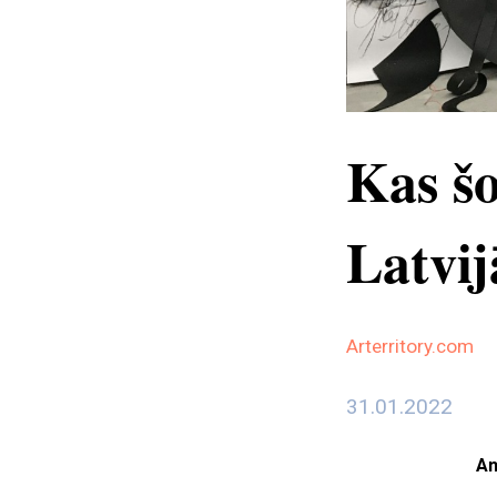
Kas šo
Latvij
Arterritory.com
31.01.2022
An