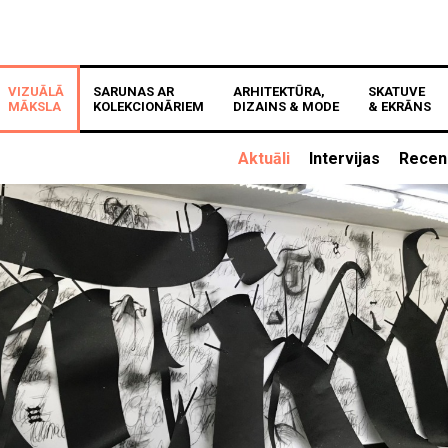
VIZUĀLĀ
SARUNAS AR
ARHITEKTŪRA,
SKATUVE
MĀKSLA
KOLEKCIONĀRIEM
DIZAINS & MODE
& EKRĀNS
Aktuāli
Intervijas
Recen