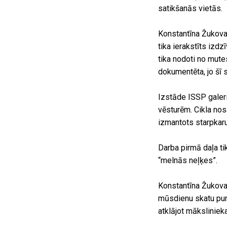
satikšanās vietās.
Konstantīna Žukova 
tika ierakstīts iz
tika nodoti no mute
dokumentēta, jo šī 
Izstāde ISSP galeri
vēsturēm. Cikla no
izmantots starpkaru
Darba pirmā daļa ti
“melnās neļķes”.
Konstantīna Žukova 
mūsdienu skatu punkt
atklājot māksliniek