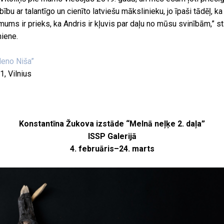
ību ar talantīgo un cienīto latviešu mākslinieku, jo īpaši tādēļ, k
 mums ir prieks, ka Andris ir kļuvis par daļu no mūsu svinībām,” 
miene.
Meno Niša”
1, Vilnius
Konstantīna Žukova izstāde “Melnā neļķe 2. daļa”
ISSP Galerijā
4. februāris–24. marts