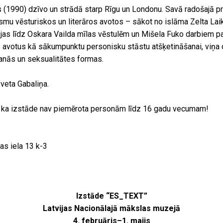
 (1990) dzīvo un strādā starp Rīgu un Londonu. Savā radošajā p
smu vēsturiskos un literāros avotos – sākot no islāma Zelta La
as līdz Oskara Vailda mīlas vēstulēm un Mišela Fuko darbiem par
s avotus kā sākumpunktu personisku stāstu atšķetināšanai, viņa
šanās un seksualitātes formas.
Iveta Gabaliņa.
 ka izstāde nav piemērota personām līdz 16 gadu vecumam!
as iela 13 k-3
Izstāde “ES_TEXT”
Latvijas Nacionālajā mākslas muzejā
4. februāris–1. maijs